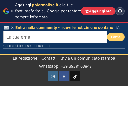
Aggiungi
palermolive.it
alle tue
fonti preferite su Google per restare
Aggiungi ora
sempre informato
Entra nella community - ricevi le notizie che contano
IA
Entra
Clicca qui per inserire i tuoi dati
Salta
La redazione
Contatti
Invia un comunicato stampa
al
Whatsapp: +39 3938163848
contenuto
Instagram
Facebook
TikTok