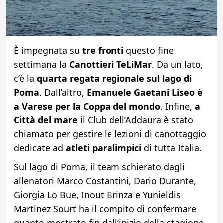
È impegnata su
tre fronti
questo fine
settimana la
Canottieri TeLiMar
. Da un lato,
c’è la
quarta regata regionale sul lago di
Poma
. Dall’altro,
Emanuele Gaetani Liseo è
a Varese per la Coppa del mondo
. Infine,
a
Città del mare
il Club dell’Addaura è stato
chiamato per gestire le lezioni di canottaggio
dedicate ad
atleti paralimpici
di tutta Italia.
Sul lago di Poma, il team schierato dagli
allenatori Marco Costantini, Dario Durante,
Giorgia Lo Bue, Inout Brinza e Yunieldis
Martinez Sourt ha il compito di confermare
quanto mostrato fin dall’inizio della stagione,