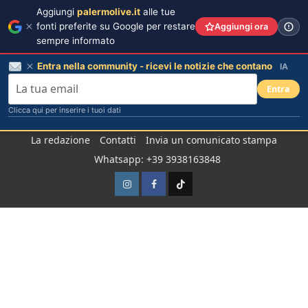
Aggiungi
palermolive.it
alle tue
fonti preferite su Google per restare
Aggiungi ora
sempre informato
Entra nella community - ricevi le notizie che contano
IA
Entra
Clicca qui per inserire i tuoi dati
Salta
La redazione
Contatti
Invia un comunicato stampa
al
Whatsapp: +39 3938163848
contenuto
Instagram
Facebook
TikTok