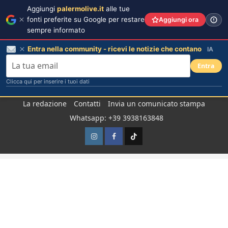
Aggiungi
palermolive.it
alle tue
fonti preferite su Google per restare
Aggiungi ora
sempre informato
Entra nella community - ricevi le notizie che contano
IA
Entra
Clicca qui per inserire i tuoi dati
Salta
La redazione
Contatti
Invia un comunicato stampa
al
Whatsapp: +39 3938163848
contenuto
Instagram
Facebook
TikTok