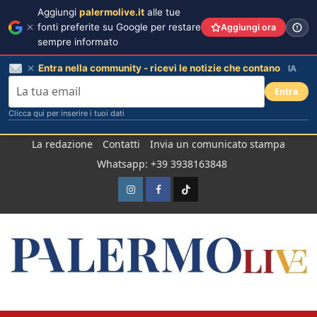
Aggiungi
palermolive.it
alle tue
fonti preferite su Google per restare
Aggiungi ora
sempre informato
Entra nella community - ricevi le notizie che contano
IA
Entra
Clicca qui per inserire i tuoi dati
Salta
La redazione
Contatti
Invia un comunicato stampa
al
Whatsapp: +39 3938163848
contenuto
Instagram
Facebook
TikTok