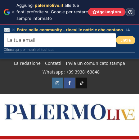
Aggiungi
palermolive.it
alle tue
fonti preferite su Google per restare
Aggiungi ora
sempre informato
Entra nella community - ricevi le notizie che contano
IA
Entra
Clicca qui per inserire i tuoi dati
Salta
La redazione
Contatti
Invia un comunicato stampa
al
Whatsapp: +39 3938163848
contenuto
Instagram
Facebook
TikTok