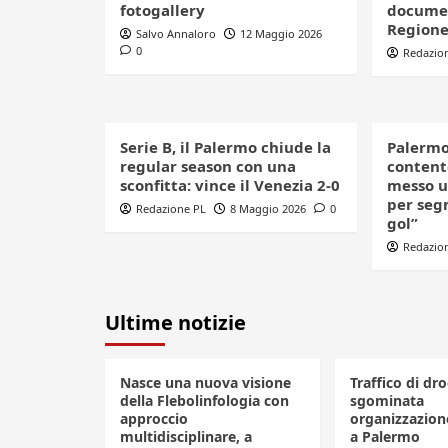
fotogallery
documen
Regione:
Salvo Annaloro
12 Maggio 2026
0
Redazio
Serie B, il Palermo chiude la
Palermo
regular season con una
contento
sconfitta: vince il Venezia 2-0
messo u
per seg
Redazione PL
8 Maggio 2026
0
gol”
Redazio
Ultime notizie
Nasce una nuova visione
Traffico di dro
della Flebolinfologia con
sgominata
approccio
organizzazione
multidisciplinare, a
a Palermo