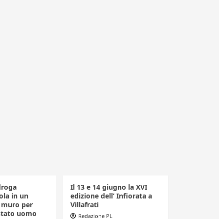
droga
Il 13 e 14 giugno la XVI
la in un
edizione dell’ Infiorata a
n muro per
Villafrati
estato uomo
Redazione PL