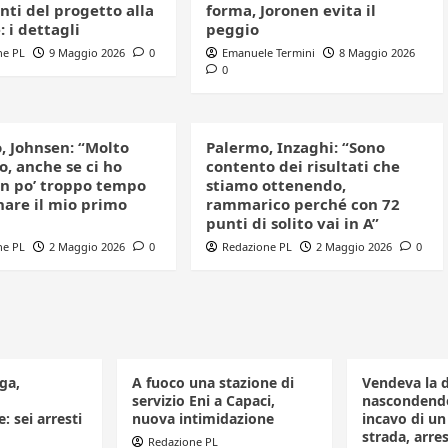
ti del progetto alla
forma, Joronen evita il
 i dettagli
peggio
ne PL
9 Maggio 2026
0
Emanuele Termini
8 Maggio 2026
0
, Johnsen: “Molto
Palermo, Inzaghi: “Sono
, anche se ci ho
contento dei risultati che
n po’ troppo tempo
stiamo ottenendo,
nare il mio primo
rammarico perché con 72
punti di solito vai in A”
ne PL
2 Maggio 2026
0
Redazione PL
2 Maggio 2026
0
ga,
A fuoco una stazione di
Vendeva la 
servizio Eni a Capaci,
nascondendo
: sei arresti
nuova intimidazione
incavo di u
strada, arr
Redazione PL