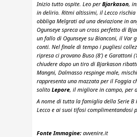
Inizio tutto ospite. Leo per
Bjarkason
, i
in delirio. Ritmi altissimi, il Lecco risch
obbliga Melgrati ad una deviazione in ang
Ogunseye spreca un cross perfetto di Bjark
un fallo di Ogunseye su Bianconi, il Var 
conti. Nel finale di tempo i pugliesi coll
ripresa ci provano Buso (8′) e Garattoni (1
chiudere dopo un tiro di Bjarkason ribattu
Mangni, Dalmasso respinge male, mischia
rappresenta una mazzata per il Foggia che
solito
Lepore
, il migliore in campo, per 
A nome di tutta la famiglia della Serie B 
Lecco e ai suoi tifosi complimentandosi 
Fonte Immagine:
avvenire.it