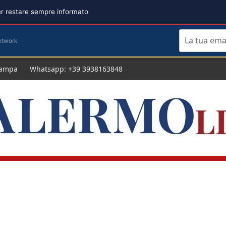
per restare sempre informato
etwork
tampa
Whatsapp: +39 3938163848