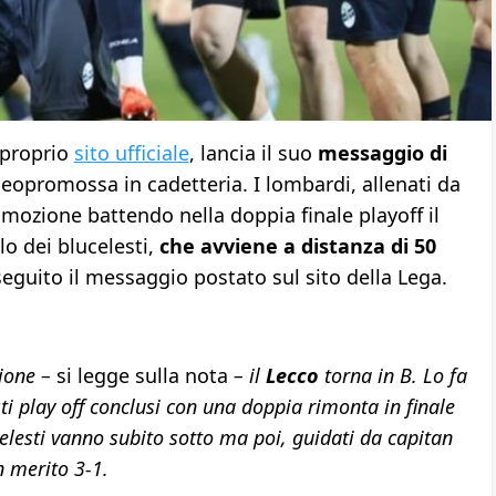
 proprio
sito ufficiale
, lancia il suo
messaggio di
eopromossa in cadetteria. I lombardi, allenati da
mozione battendo nella doppia finale playoff il
llo dei blucelesti,
che avviene a distanza di 50
 seguito il messaggio postato sul sito della Lega.
ione –
si legge sulla nota
– il
Lecco
torna in B. Lo fa
play off conclusi con una doppia rimonta in finale
ucelesti vanno subito sotto ma poi, guidati da capitan
n merito 3-1.