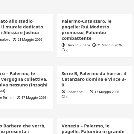
ato allo stadio
Palermo-Catanzaro, le
 il murale dedicato
pagelle: Rui Modesto
li Alessia e Joshua
promosso, Palumbo
combattente
nnaloro
21 Maggio 2026
Elian Lo Pipero
21 Maggio 2026
0
ro – Palermo, le
Serie B, Palermo da horror: il
 vergogna collettiva,
Catanzaro domina e vince 3-
alva nessuno (Inzaghi
0
so)
Redazione PL
17 Maggio 2026
0
e Termini
17 Maggio 2026
o Barbera che verrà,
Venezia – Palermo, le
mo presenta i
pagelle: Palumbo in grande