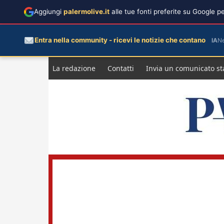
Aggiungi
palermolive.it
alle tue fonti preferite su Google 
Entra nella community - ricevi le notizie che contano
IA
N
Salta
La redazione
Contatti
Invia un comunicato s
al
contenuto