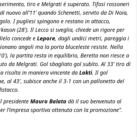
nserimento, tiro e Melgrati è superato. Tifosi rossoneri
ia di nuovo all’11’ quando Schenetti, servito da Di Noia,
olo. I pugliesi spingono e restano in attacco,
ason (28′). Il Lecco si sveglia, chiede un rigore per
glielo concede e
Lepore
, dagli undici metri, pareggia i
ezionano angoli ma la porta bluceleste resiste. Nella
0′), la partita resta in equilibrio, Beretta non riesce a
to da Melgrati. Gol sbagliato gol subito. Al 33′ tiro di
 risolta in maniera vincente da
Lakti
. Il gol
, al 43′, subisce anche il 3-1 con un pallonetto del
distacco.
il presidente
Mauro Balata
dà il suo benvenuto al
per l’impresa sportiva ottenuta con la promozione”.