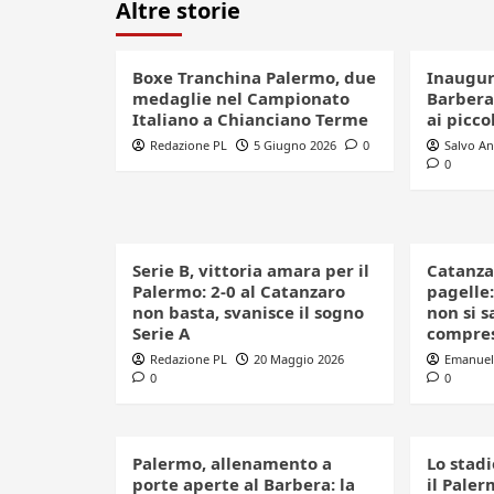
Altre storie
Boxe Tranchina Palermo, due
Inaugur
medaglie nel Campionato
Barbera
Italiano a Chianciano Terme
ai picco
Redazione PL
5 Giugno 2026
0
Salvo A
0
Serie B, vittoria amara per il
Catanza
Palermo: 2-0 al Catanzaro
pagelle:
non basta, svanisce il sogno
non si s
Serie A
compre
Redazione PL
20 Maggio 2026
Emanuel
0
0
Palermo, allenamento a
Lo stadi
porte aperte al Barbera: la
il Paler