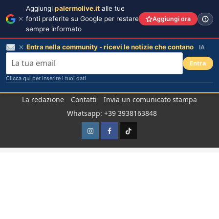
Aggiungi
palermolive.it
alle tue
fonti preferite su Google per restare
Aggiungi ora
sempre informato
Entra nella community - ricevi le notizie che contano
IA
Entra
Clicca qui per inserire i tuoi dati
Salta
La redazione
Contatti
Invia un comunicato stampa
al
Whatsapp: +39 3938163848
contenuto
Instagram
Facebook
TikTok