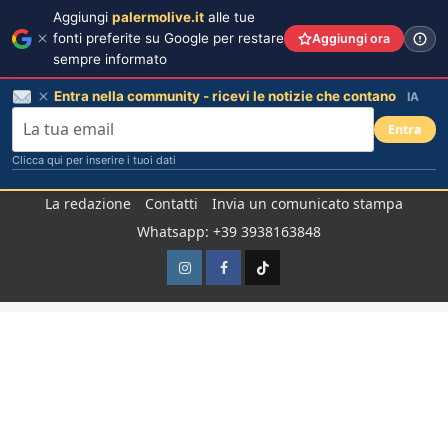
Aggiungi
palermolive.it
alle tue
fonti preferite su Google per restare
Aggiungi ora
sempre informato
Entra nella community - ricevi le notizie che contano
IA
Entra
Clicca qui per inserire i tuoi dati
Salta
La redazione
Contatti
Invia un comunicato stampa
al
Whatsapp: +39 3938163848
contenuto
Instagram
Facebook
TikTok