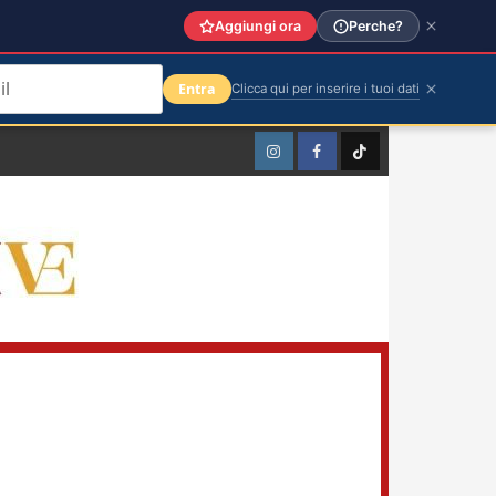
Aggiungi ora
Perche?
Entra
Clicca qui per inserire i tuoi dati
Instagram
Facebook
TikTok