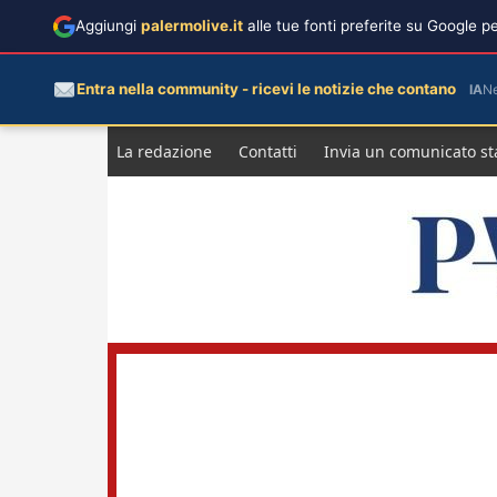
Aggiungi
palermolive.it
alle tue fonti preferite su Google 
Entra nella community - ricevi le notizie che contano
IA
N
Salta
La redazione
Contatti
Invia un comunicato s
al
contenuto