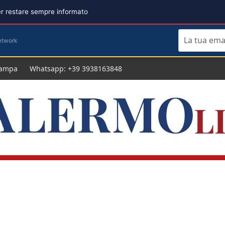
per restare sempre informato
etwork
tampa
Whatsapp: +39 3938163848