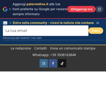
Aggiungi
palermolive.it
alle tue
fonti preferite su Google per restare
Aggiungi ora
sempre informato
Entra nella community - ricevi le notizie che contano
IA
Entra
Clicca qui per inserire i tuoi dati
Salta
La redazione
Contatti
Invia un comunicato stampa
al
Whatsapp: +39 3938163848
contenuto
Instagram
Facebook
TikTok