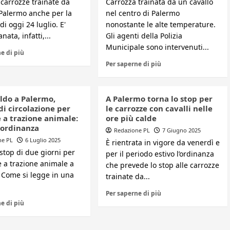
 carrozze trainate da
Carrozza trainata da un cavallo
 Palermo anche per la
nel centro di Palermo
di oggi 24 luglio. E'
nonostante le alte temperature.
nata, infatti,...
Gli agenti della Polizia
Municipale sono intervenuti...
e di più
Per saperne di più
aldo a Palermo,
A Palermo torna lo stop per
di circolazione per
le carrozze con cavalli nelle
 a trazione animale:
ore più calde
 ordinanza
Redazione PL
7 Giugno 2025
ne PL
6 Luglio 2025
È rientrata in vigore da venerdì e
 stop di due giorni per
per il periodo estivo l’ordinanza
e a trazione animale a
che prevede lo stop alle carrozze
 Come si legge in una
trainate da...
Per saperne di più
e di più