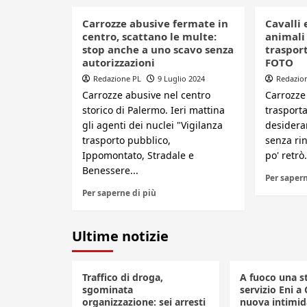
Carrozze abusive fermate in
Cavalli 
centro, scattano le multe:
animali 
stop anche a uno scavo senza
trasport
autorizzazioni
FOTO
Redazione PL
9 Luglio 2024
Redazio
Carrozze abusive nel centro
Carrozze 
storico di Palermo. Ieri mattina
trasporta
gli agenti dei nuclei "Vigilanza
desidera
trasporto pubblico,
senza ri
Ippomontato, Stradale e
po' retrò.
Benessere...
Per sapern
Per saperne di più
Ultime notizie
Traffico di droga,
A fuoco una s
sgominata
servizio Eni a 
organizzazione: sei arresti
nuova intimid