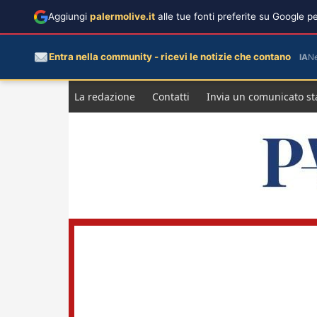
Aggiungi
palermolive.it
alle tue fonti preferite su Google 
Entra nella community - ricevi le notizie che contano
IA
N
Salta
La redazione
Contatti
Invia un comunicato s
al
contenuto