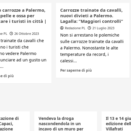
e carrozze a Palermo,
Carrozze trainate da cavalli,
pelle e ossa per
nuovi divieti a Palermo.
are i turisti in città |
Lagalla: “Maggiori controlli”
Redazione PL
21 Luglio 2023
ne PL
26 Ottobre 2023
Non si arrestano le polemiche
trainate da cavalli che
sulle carrozze trainate da cavalli
no i turisti che
a Palermo. Nonostante le alte
no vedere Palermo
temperature da record, i
nunciare ad un gusto un
calessi...
...
Per saperne di più
e di più
tazione di
Vendeva la droga
Il 13 e 14 gi
Capaci,
nascondendola in un
edizione dell
azione
incavo di un muro per
Villafrati