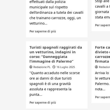
Stop alle
effettuati dalla polizia
cavalli a
municipale sul rispetto
giornata 
dell’ordinanza a tutela dei cavalli
stata ema
che trainano carrozze, oggi, un
vetturino...
Per sapern
Per saperne di più
Turisti spagnoli raggirati da
Forte c
un vetturino, indagini in
divieto 
corso: “Danneggiata
carrozze
l’immagine di Palermo”
firmata
Redazione PL
16 Luglio 2025
Redazio
"Quanto accaduto nelle scorse
Arriva lo
ore ai danni di due turisti
le vettur
spagnoli è di una gravità
Palermo.
assoluta e rappresenta la
nota...
punta...
Per sapern
Per saperne di più