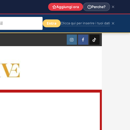
Aggiungi ora
Perche?
Entra
Clicca qui per inserire i tuoi dati
Instagram
Facebook
TikTok