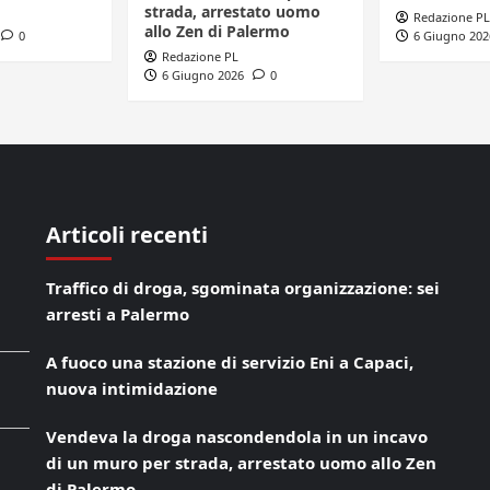
strada, arrestato uomo
Redazione PL
allo Zen di Palermo
0
6 Giugno 202
Redazione PL
6 Giugno 2026
0
Articoli recenti
Traffico di droga, sgominata organizzazione: sei
arresti a Palermo
A fuoco una stazione di servizio Eni a Capaci,
nuova intimidazione
Vendeva la droga nascondendola in un incavo
di un muro per strada, arrestato uomo allo Zen
di Palermo