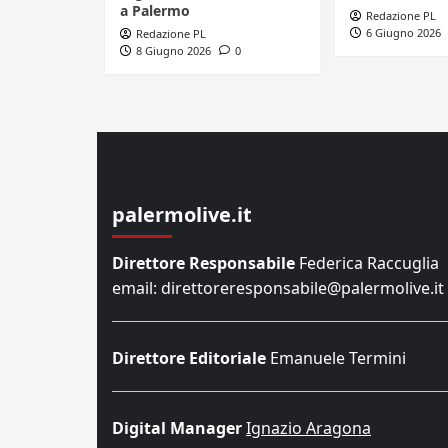
a Palermo
Redazione PL
6 Giugno 2026
Redazione PL
8 Giugno 2026
0
palermolive.it
Direttore Responsabile
Federica Raccuglia
email: direttoreresponsabile@palermolive.it
Direttore Editoriale
Emanuele Termini
Digital Manager
Ignazio Aragona