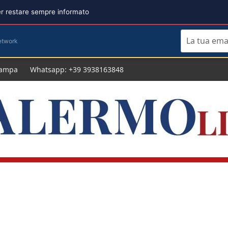
per restare sempre informato
etwork
tampa
Whatsapp: +39 3938163848