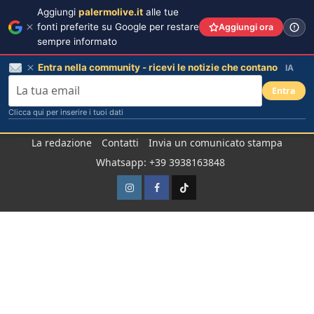
Aggiungi
palermolive.it
alle tue
fonti preferite su Google per restare
Aggiungi ora
sempre informato
Entra nella community - ricevi le notizie che contano
IA
Entra
Clicca qui per inserire i tuoi dati
Salta
La redazione
Contatti
Invia un comunicato stampa
al
Whatsapp: +39 3938163848
contenuto
Instagram
Facebook
TikTok