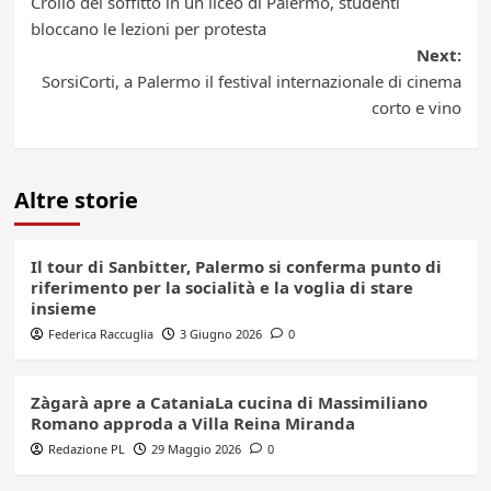
Crollo del soffitto in un liceo di Palermo, studenti
navigation
bloccano le lezioni per protesta
Next:
SorsiCorti, a Palermo il festival internazionale di cinema
corto e vino
Altre storie
Il tour di Sanbitter, Palermo si conferma punto di
riferimento per la socialità e la voglia di stare
insieme
Federica Raccuglia
3 Giugno 2026
0
Zàgarà apre a CataniaLa cucina di Massimiliano
Romano approda a Villa Reina Miranda
Redazione PL
29 Maggio 2026
0