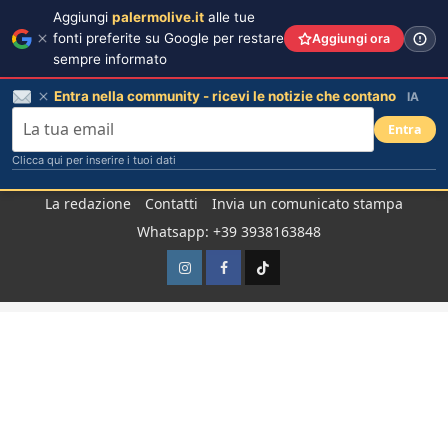
Aggiungi
palermolive.it
alle tue
fonti preferite su Google per restare
Aggiungi ora
sempre informato
Entra nella community - ricevi le notizie che contano
IA
Entra
Clicca qui per inserire i tuoi dati
Salta
La redazione
Contatti
Invia un comunicato stampa
al
Whatsapp: +39 3938163848
contenuto
Instagram
Facebook
TikTok