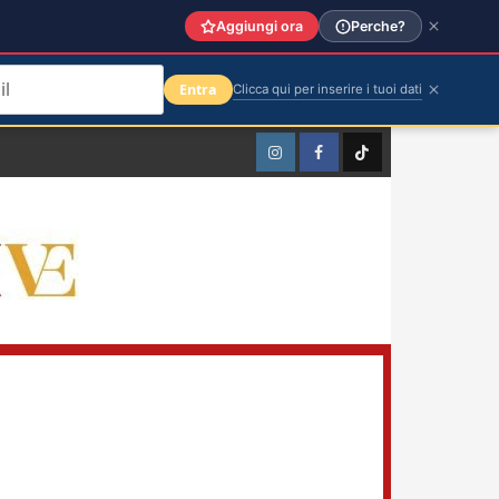
Aggiungi ora
Perche?
Entra
Clicca qui per inserire i tuoi dati
Instagram
Facebook
TikTok