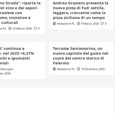
o Strada”: riparte la
Andrea Graziano presenta la
el vino e dei sapori
nuova pizza di Fud: sottile,
realese con
leggera, croccante come la
mo, iniziative e
pizza siciliana di un tempo
 culturali
Redazione PL
9 Marzo 2026
0
ne PL
25 Marzo 2026
0
C continua a
Terrazze Santamarina, un
e: nel 2025 +6,27%
nuovo capitolo del gusto nel
nchi e spumanti
cuore del centro storico di
nisti
Palermo
 Raccuglia
Redazione PL
19 Dicembre 2025
aio 2026