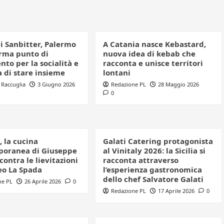
di Sanbitter, Palermo
A Catania nasce Kebastard,
erma punto di
nuova idea di kebab che
nto per la socialità e
racconta e unisce territori
a di stare insieme
lontani
 Raccuglia
3 Giugno 2026
Redazione PL
28 Maggio 2026
0
 la cucina
Galati Catering protagonista
oranea di Giuseppe
al Vinitaly 2026: la Sicilia si
contra le lievitazioni
racconta attraverso
eo La Spada
l’esperienza gastronomica
dello chef Salvatore Galati
ne PL
26 Aprile 2026
0
Redazione PL
17 Aprile 2026
0