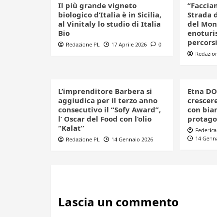
Il più grande vigneto
“Facciam
biologico d’Italia è in Sicilia,
Strada d
al Vinitaly lo studio di Italia
del Mon
Bio
enoturis
percorsi
Redazione PL
17 Aprile 2026
0
Redazio
L’imprenditore Barbera si
Etna DO
aggiudica per il terzo anno
crescer
consecutivo il “Sofy Award”,
con bia
l’ Oscar del Food con l’olio
protago
“Kalat”
Federica
14 Genn
Redazione PL
14 Gennaio 2026
Lascia un commento