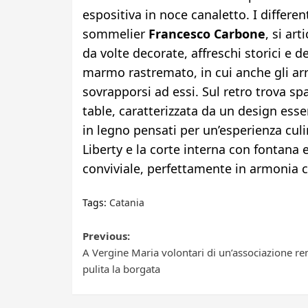
espositiva in noce canaletto. I differen
sommelier
Francesco Carbone
, si ar
da volte decorate, affreschi storici e d
marmo rastremato, in cui anche gli arr
sovrapporsi ad essi. Sul retro trova sp
table, caratterizzata da un design esse
in legno pensati per un’esperienza culin
Liberty e la corte interna con fontana
conviviale, perfettamente in armonia con
Tags:
Catania
Post
Previous:
A Vergine Maria volontari di un’associazione r
navigation
pulita la borgata