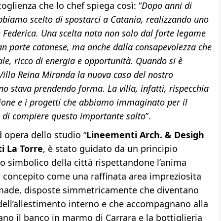
coglienza che lo chef spiega così: “
Dopo anni di
abbiamo scelto di spostarci a Catania, realizzando uno
 Federica. Una scelta nata non solo dal forte legame
ran parte catanese, ma anche dalla consapevolezza che
le, ricco di energia e opportunità. Quando si è
 Villa Reina Miranda la nuova casa del nostro
no stava prendendo forma. La villa, infatti, rispecchia
isione e i progetti che abbiamo immaginato per il
o di compiere questo importante salto
”.
d opera dello studio “
Lineementi Arch. & Desigh
 La Torre
, è stato guidato da un principio
go simbolico della città rispettandone l’anima
to concepito come una raffinata area impreziosita
 made, disposte simmetricamente che diventano
i dell’allestimento interno e che accompagnano alla
o il banco in marmo di Carrara e la bottiglieria