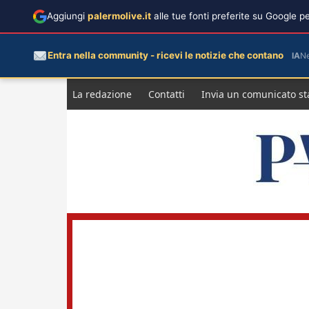
Aggiungi
palermolive.it
alle tue fonti preferite su Google 
Entra nella community - ricevi le notizie che contano
IA
N
Salta
La redazione
Contatti
Invia un comunicato s
al
contenuto