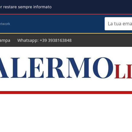
per restare sempre informato
etwork
tampa
Whatsapp: +39 3938163848