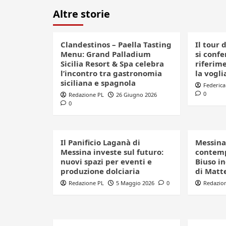
Altre storie
Clandestinos – Paella Tasting
Il tour 
Menu: Grand Palladium
si conf
Sicilia Resort & Spa celebra
riferime
l’incontro tra gastronomia
la vogli
siciliana e spagnola
Federica
0
Redazione PL
26 Giugno 2026
0
Il Panificio Laganà di
Messina,
Messina investe sul futuro:
contemp
nuovi spazi per eventi e
Biuso in
produzione dolciaria
di Matt
Redazione PL
5 Maggio 2026
0
Redazio