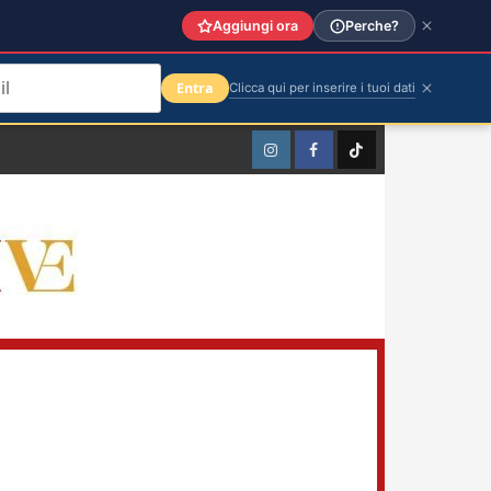
Aggiungi ora
Perche?
Entra
Clicca qui per inserire i tuoi dati
Instagram
Facebook
TikTok