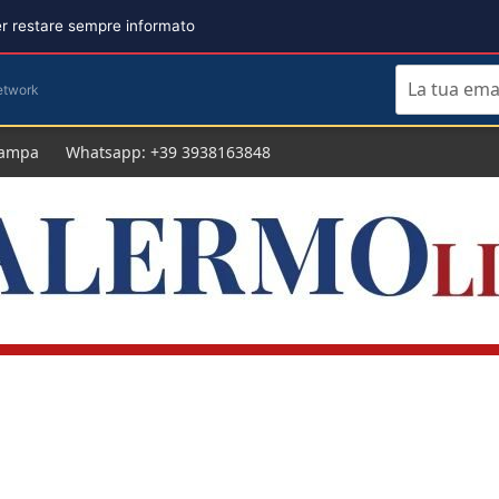
per restare sempre informato
etwork
tampa
Whatsapp: +39 3938163848