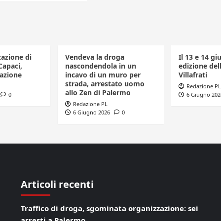
tazione di
Vendeva la droga
Il 13 e 14 gi
Capaci,
nascondendola in un
edizione dell
azione
incavo di un muro per
Villafrati
strada, arrestato uomo
Redazione PL
allo Zen di Palermo
0
6 Giugno 202
Redazione PL
6 Giugno 2026
0
Articoli recenti
Traffico di droga, sgominata organizzazione: sei
arresti a Palermo