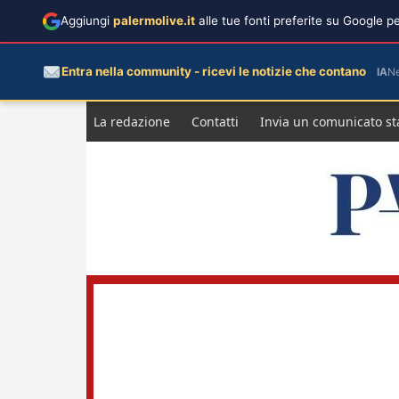
Aggiungi
palermolive.it
alle tue fonti preferite su Google 
Entra nella community - ricevi le notizie che contano
IA
N
Salta
La redazione
Contatti
Invia un comunicato s
al
contenuto