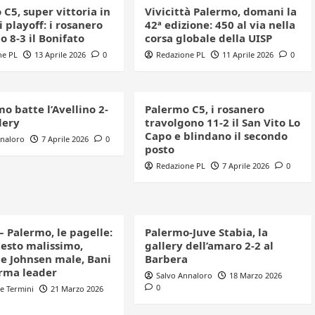
C5, super vittoria in
Vivicittà Palermo, domani la
i playoff: i rosanero
42ª edizione: 450 al via nella
 8-3 il Bonifato
corsa globale della UISP
ne PL
13 Aprile 2026
0
Redazione PL
11 Aprile 2026
0
mo batte l’Avellino 2-
Palermo C5, i rosanero
llery
travolgono 11-2 il San Vito Lo
Capo e blindano il secondo
nnaloro
7 Aprile 2026
0
posto
Redazione PL
7 Aprile 2026
0
 Palermo, le pagelle:
Palermo-Juve Stabia, la
esto malissimo,
gallery dell’amaro 2-2 al
 e Johnsen male, Bani
Barbera
erma leader
Salvo Annaloro
18 Marzo 2026
0
e Termini
21 Marzo 2026