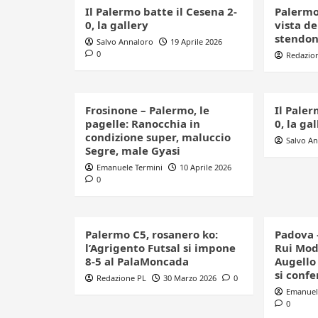
Il Palermo batte il Cesena 2-
Palermo 
0, la gallery
vista de
stendono
Salvo Annaloro
19 Aprile 2026
0
Redazio
Frosinone – Palermo, le
Il Paler
pagelle: Ranocchia in
0, la ga
condizione super, maluccio
Salvo A
Segre, male Gyasi
Emanuele Termini
10 Aprile 2026
0
Palermo C5, rosanero ko:
Padova –
l’Agrigento Futsal si impone
Rui Mod
8-5 al PalaMoncada
Augello
si conf
Redazione PL
30 Marzo 2026
0
Emanuel
0