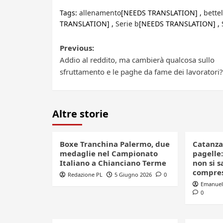
Tags:
allenamento
[NEEDS TRANSLATION] ,
bettel
TRANSLATION] ,
Serie b
[NEEDS TRANSLATION] ,
Post
Previous:
Addio al reddito, ma cambierà qualcosa sullo
navigation
sfruttamento e le paghe da fame dei lavoratori?
Altre storie
Boxe Tranchina Palermo, due
Catanza
medaglie nel Campionato
pagelle:
Italiano a Chianciano Terme
non si s
compre
Redazione PL
5 Giugno 2026
0
Emanuel
0