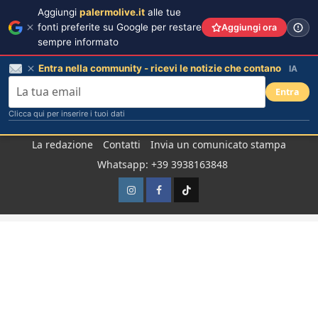
Aggiungi
palermolive.it
alle tue
fonti preferite su Google per restare
Aggiungi ora
sempre informato
Entra nella community - ricevi le notizie che contano
IA
Entra
Clicca qui per inserire i tuoi dati
Salta
La redazione
Contatti
Invia un comunicato stampa
al
Whatsapp: +39 3938163848
contenuto
Instagram
Facebook
TikTok