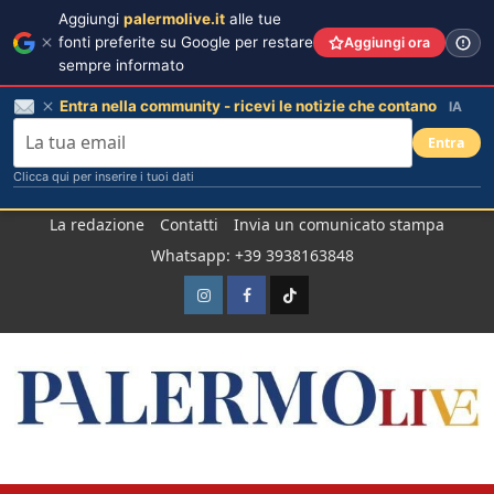
Aggiungi
palermolive.it
alle tue
fonti preferite su Google per restare
Aggiungi ora
sempre informato
Entra nella community - ricevi le notizie che contano
IA
Entra
Clicca qui per inserire i tuoi dati
Salta
La redazione
Contatti
Invia un comunicato stampa
al
Whatsapp: +39 3938163848
contenuto
Instagram
Facebook
TikTok