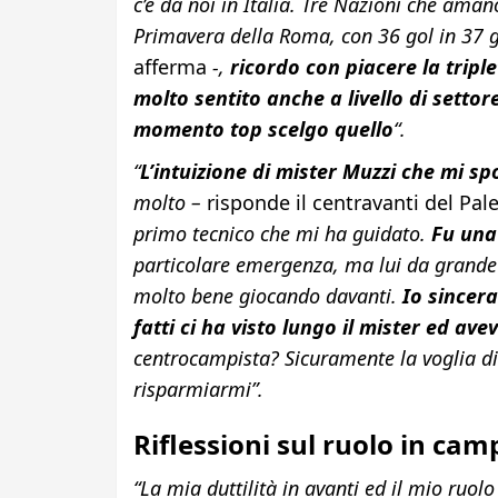
c’è da noi in Italia. Tre Nazioni che amano
Primavera della Roma, con 36 gol in 37 g
afferma
-,
ricordo con piacere la triple
molto sentito anche a livello di settor
momento top scelgo quello
“.
“
L’intuizione di mister Muzzi che mi 
molto –
risponde il centravanti del Pa
primo tecnico che mi ha guidato.
Fu una 
particolare emergenza, ma lui da grande 
molto bene giocando davanti.
Io sincer
fatti ci ha visto lungo il mister ed ave
centrocampista? Sicuramente la voglia di c
risparmiarmi”.
Riflessioni sul ruolo in cam
“La mia duttilità in avanti ed il mio ruolo