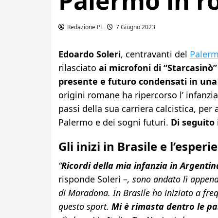
Palermo in r
Redazione PL
7 Giugno 2023
Edoardo Soleri
, centravanti del
Paler
rilasciato
ai microfoni di “Starcasinò”
presente e futuro condensati in una
origini romane ha ripercorso l’ infanzi
passi della sua carriera calcistica, per
Palermo e dei sogni futuri.
Di seguito 
Gli inizi in Brasile e l’espe
“
Ricordi della mia infanzia in Argentin
risponde Soleri –
, sono andato lì appena
di Maradona. In Brasile ho iniziato a freq
questo sport.
Mi è rimasta dentro le pas