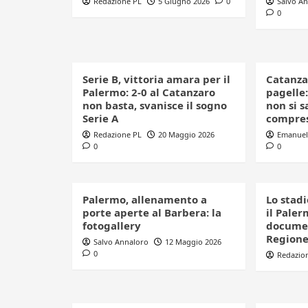
Redazione PL
5 Giugno 2026
0
Salvo A
0
Serie B, vittoria amara per il
Catanza
Palermo: 2-0 al Catanzaro
pagelle:
non basta, svanisce il sogno
non si s
Serie A
compre
Redazione PL
20 Maggio 2026
Emanuel
0
0
Palermo, allenamento a
Lo stadi
porte aperte al Barbera: la
il Paler
fotogallery
documen
Regione:
Salvo Annaloro
12 Maggio 2026
0
Redazio