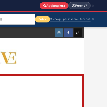
Aggiungi ora
Perche?
Entra
Clicca qui per inserire i tuoi dati
Instagram
Facebook
TikTok