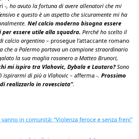
ri
-, ho avuto la fortuna di avere allenatori che mi
ffensivo e questo è un aspetto che sicuramente mi ha
sionalmente.
Nel calcio moderno bisogna essere
i per essere utile alla squadra.
Perché ho scelto il
i calcio argentino –
prosegue l’attaccante romano
lia che a Palermo portava un campione straordinario
egalato la sua maglia rosanero a Matteo Brunori,
chi mi ispiro tra Vlahovic, Dybala e Lautaro?
Sono
i ispirarmi di più a Vlahovic –
afferma
-.
Prossimo
i realizzarlo in rovesciata”
.
vanno in comunità: “Violenza feroce e senza freni”