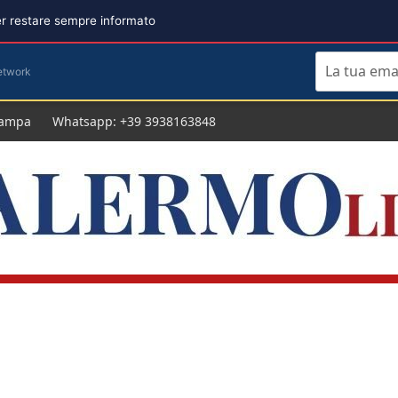
per restare sempre informato
etwork
tampa
Whatsapp: +39 3938163848