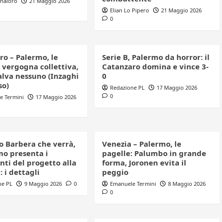
nnaloro
21 Maggio 2026
Elian Lo Pipero
21 Maggio 2026
0
ro – Palermo, le
Serie B, Palermo da horror: il
 vergogna collettiva,
Catanzaro domina e vince 3-
alva nessuno (Inzaghi
0
so)
Redazione PL
17 Maggio 2026
0
e Termini
17 Maggio 2026
o Barbera che verrà,
Venezia – Palermo, le
mo presenta i
pagelle: Palumbo in grande
ti del progetto alla
forma, Joronen evita il
 i dettagli
peggio
ne PL
9 Maggio 2026
0
Emanuele Termini
8 Maggio 2026
0