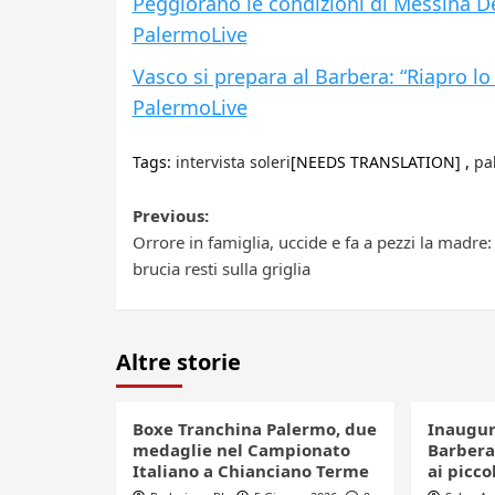
Peggiorano le condizioni di Messina Den
PalermoLive
Vasco si prepara al Barbera: “Riapro lo
PalermoLive
Tags:
intervista soleri
[NEEDS TRANSLATION] ,
pa
Post
Previous:
Orrore in famiglia, uccide e fa a pezzi la madre:
navigation
brucia resti sulla griglia
Altre storie
Boxe Tranchina Palermo, due
Inaugur
medaglie nel Campionato
Barbera
Italiano a Chianciano Terme
ai picco