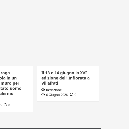
droga
Il 13 e 14 giugno la XVI
la in un
edizione dell’ Infiorata a
n muro per
Villafrati
estato uomo
Redazione PL
Palermo
6 Giugno 2026
0
6
0