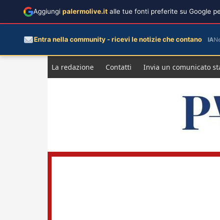
Aggiungi
palermolive.it
alle tue fonti preferite su Google 
Entra nella community - ricevi le notizie che contano
IA
N
Salta
La redazione
Contatti
Invia un comunicato s
al
contenuto