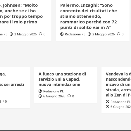
, Johnsen: “Molto
Palermo, Inzaghi: “Sono
, anche se ci ho
contento dei risultati che
n po’ troppo tempo
stiamo ottenendo,
nare il mio primo
rammarico perché con 72
punti di solito vai in A”
ne PL
2 Maggio 2026
0
Redazione PL
2 Maggio 2026
0
ga,
A fuoco una stazione di
Vendeva la 
servizio Eni a Capaci,
nascondendo
: sei arresti
nuova intimidazione
incavo di u
strada, arr
Redazione PL
allo Zen di 
6 Giugno 2026
0
0
Redazione PL
6 Giugno 202