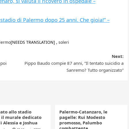
aro, si valuta il ricovero in ospedale –
 stadio di Palermo dopo 25 anni. Che gioia!” –
lermo
[NEEDS TRANSLATION] ,
soleri
Next:
 poi
Pippo Baudo compie 87 anni, “Il tentato suicidio a
Sanremo? Tutto organizzato”
ato allo stadio
Palermo-Catanzaro, le
 il murale dedicato
pagelle: Rui Modesto
li Alessia e Joshua
promosso, Palumbo
combattente