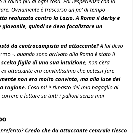
 il calcio più di ogni cosa. Poi l’esperienza con la
are. Ovviamente è trascorso un po’ di tempo –
tta realizzata contro la Lazio. A Roma il derby è
e giovanile, quindi se devo focalizzare un
spostò da centrocampista ad attaccante?
A lui devo
lermo
-, quando sono arrivato alla Roma è stato il
scelta figlia di una sua intuizione
, non c’era
ex attaccante era convintissimo che potessi fare
amente non ero molto convinto, ma alla luce dei
va ragione.
Cosa mi è rimasto del mio bagaglio di
orrere e lottare su tutti i palloni senza mai
po
 preferito?
Credo che da attaccante centrale riesco