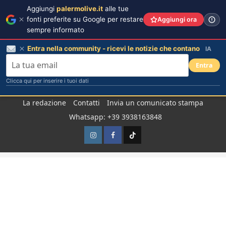
Aggiungi
palermolive.it
alle tue
fonti preferite su Google per restare
Aggiungi ora
sempre informato
Entra nella community - ricevi le notizie che contano
IA
Entra
Clicca qui per inserire i tuoi dati
Salta
La redazione
Contatti
Invia un comunicato stampa
al
Whatsapp: +39 3938163848
contenuto
Instagram
Facebook
TikTok