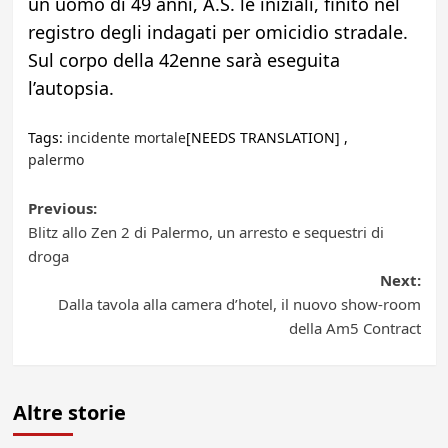
un uomo di 49 anni, A.S. le iniziali, finito nel
registro degli indagati per omicidio stradale.
Sul corpo della 42enne sarà eseguita
l’autopsia.
Tags:
incidente mortale
[NEEDS TRANSLATION] ,
palermo
Post
Previous:
Blitz allo Zen 2 di Palermo, un arresto e sequestri di
navigation
droga
Next:
Dalla tavola alla camera d’hotel, il nuovo show-room
della Am5 Contract
Altre storie