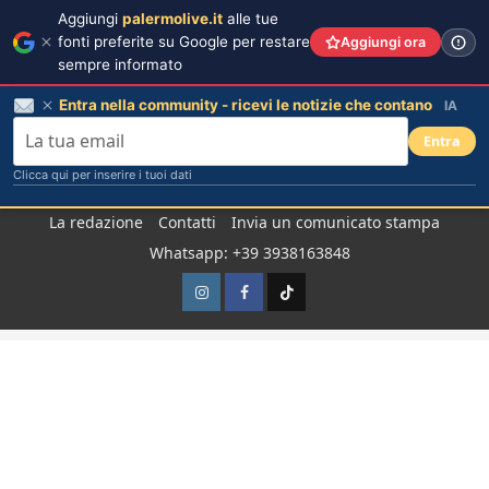
Aggiungi
palermolive.it
alle tue
fonti preferite su Google per restare
Aggiungi ora
sempre informato
Entra nella community - ricevi le notizie che contano
IA
Entra
Clicca qui per inserire i tuoi dati
Salta
La redazione
Contatti
Invia un comunicato stampa
al
Whatsapp: +39 3938163848
contenuto
Instagram
Facebook
TikTok