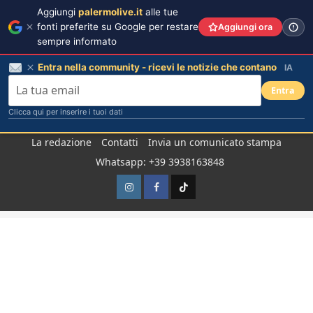
Aggiungi
palermolive.it
alle tue
fonti preferite su Google per restare
Aggiungi ora
sempre informato
Entra nella community - ricevi le notizie che contano
IA
Entra
Clicca qui per inserire i tuoi dati
Salta
La redazione
Contatti
Invia un comunicato stampa
al
Whatsapp: +39 3938163848
contenuto
Instagram
Facebook
TikTok