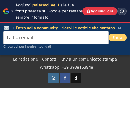
Aggiungi
palermolive.it
alle tue
fonti preferite su Google per restare
Aggiungi ora
sempre informato
Entra nella community - ricevi le notizie che contano
IA
Entra
Clicca qui per inserire i tuoi dati
Salta
La redazione
Contatti
Invia un comunicato stampa
al
Whatsapp: +39 3938163848
contenuto
Instagram
Facebook
TikTok