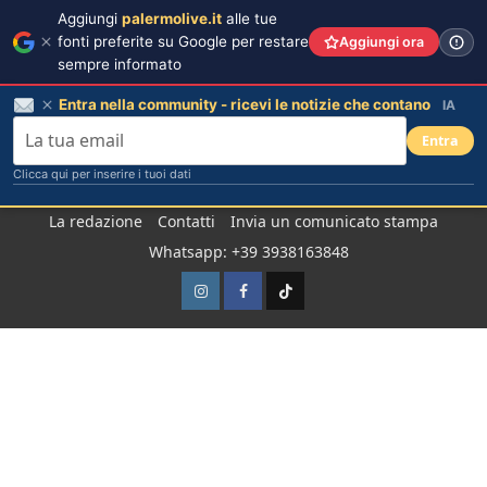
Aggiungi
palermolive.it
alle tue
fonti preferite su Google per restare
Aggiungi ora
sempre informato
Entra nella community - ricevi le notizie che contano
IA
Entra
Clicca qui per inserire i tuoi dati
Salta
La redazione
Contatti
Invia un comunicato stampa
al
Whatsapp: +39 3938163848
contenuto
Instagram
Facebook
TikTok