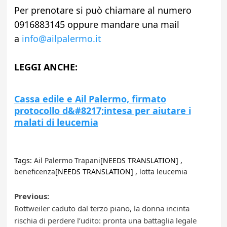
Per prenotare si può chiamare al numero
0916883145 oppure mandare una mail
a
info@ailpalermo.it
LEGGI ANCHE:
Cassa edile e Ail Palermo, firmato
protocollo d&#8217;intesa per aiutare i
malati di leucemia
Tags:
Ail Palermo Trapani
[NEEDS TRANSLATION] ,
beneficenza
[NEEDS TRANSLATION] ,
lotta leucemia
Post
Previous:
Rottweiler caduto dal terzo piano, la donna incinta
navigation
rischia di perdere l’udito: pronta una battaglia legale