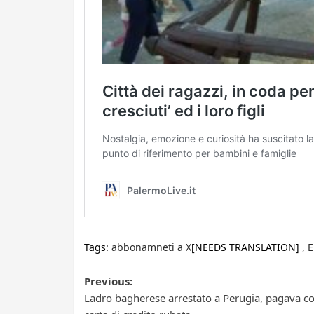
Tags:
abbonamneti a X
[NEEDS TRANSLATION] ,
E
Post
Previous:
Ladro bagherese arrestato a Perugia, pagava c
navigation