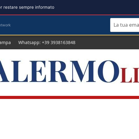
per restare sempre informato
etwork
tampa
Whatsapp: +39 3938163848