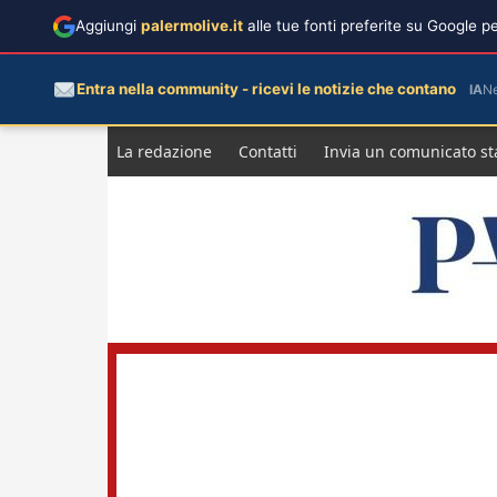
Aggiungi
palermolive.it
alle tue fonti preferite su Google 
Entra nella community - ricevi le notizie che contano
IA
N
Salta
La redazione
Contatti
Invia un comunicato s
al
contenuto