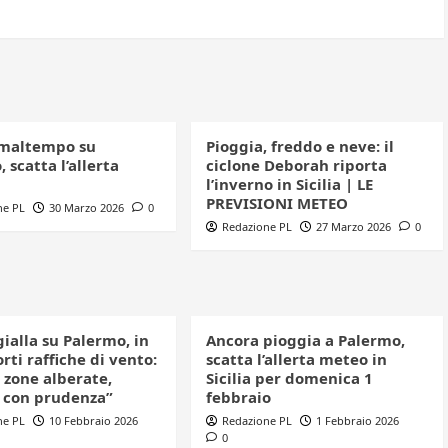
maltempo su
Pioggia, freddo e neve: il
 scatta l’allerta
ciclone Deborah riporta
l’inverno in Sicilia | LE
PREVISIONI METEO
ne PL
30 Marzo 2026
0
Redazione PL
27 Marzo 2026
0
gialla su Palermo, in
Ancora pioggia a Palermo,
orti raffiche di vento:
scatta l’allerta meteo in
 zone alberate,
Sicilia per domenica 1
 con prudenza”
febbraio
ne PL
10 Febbraio 2026
Redazione PL
1 Febbraio 2026
0