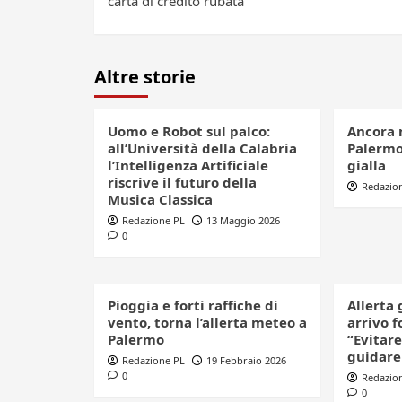
carta di credito rubata
Altre storie
Uomo e Robot sul palco:
Ancora 
all’Università della Calabria
Palermo,
l’Intelligenza Artificiale
gialla
riscrive il futuro della
Redazio
Musica Classica
Redazione PL
13 Maggio 2026
0
Pioggia e forti raffiche di
Allerta 
vento, torna l’allerta meteo a
arrivo f
Palermo
“Evitare
guidare
Redazione PL
19 Febbraio 2026
0
Redazio
0