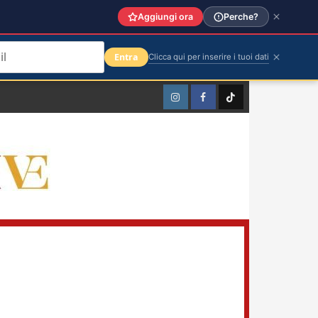
Aggiungi ora
Perche?
Entra
Clicca qui per inserire i tuoi dati
Instagram
Facebook
TikTok