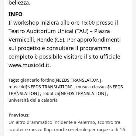
bellezza.
INFO
Il workshop inizierà alle ore 15:00 presso il
Teatro Auditorium Unical (TAU) – Piazza
Vermicelli, Rende (CS). Per approfondimenti
sul progetto e consultare il programma
completo è possibile visitare il sito ufficiale
www.music4d.it.
Tags:
giancarlo fortino
[NEEDS TRANSLATION] ,
music4d
[NEEDS TRANSLATION] ,
musica classica
[NEEDS
TRANSLATION] ,
robotica
[NEEDS TRANSLATION] ,
università della calabria
Post
Previous:
Un altro drammatico incidente a Palermo, scontro tra
navigation
scooter e mezzo Rap: morte cerebrale per ragazzo di 16