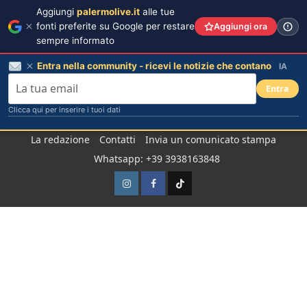
Aggiungi
palermolive.it
alle tue
fonti preferite su Google per restare
Aggiungi ora
sempre informato
Entra nella community - ricevi le notizie che contano
IA
Entra
Clicca qui per inserire i tuoi dati
Salta
La redazione
Contatti
Invia un comunicato stampa
al
Whatsapp: +39 3938163848
contenuto
Instagram
Facebook
TikTok