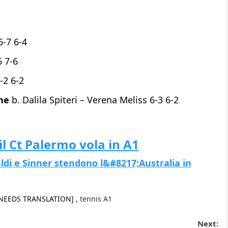
6-7 6-4
6 7-6
-2 6-2
one
b. Dalila Spiteri – Verena Meliss 6-3 6-2
il Ct Palermo vola in A1
aldi e Sinner stendono l&#8217;Australia in
NEEDS TRANSLATION] ,
tennis A1
Next: