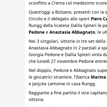
sconfitto a Crema col medesimo score 
Quest’oggi a Bolzano, presenti con la
Circolo e il delegato allo sport
Piero 
Rungg della licatese Dalila Spiteri le 
Pedone
e
Anastasia Abbagnato
, le u
Nei 3 singolari, vittorie in tre set del
Anastasia Abbagnato in 2 parziali a spe
Giorgia Pedone e Dalila Spiteri vinta d
che lunedì 27 novembre Pedone entrerà 
Nel doppio, Pedone e Abbagnato supera
le giocatrici straniere, l’iberica
Marina 
e Janjcke Lemoine in casa Rungg.
Raggiante a fine partita il vice capita
vittoria.