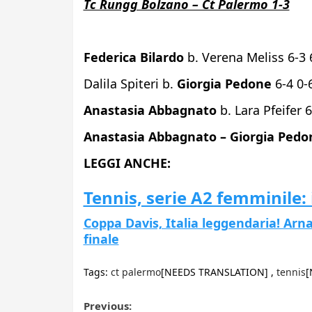
Tc Rungg Bolzano – Ct Palermo 1-3
Federica Bilardo
b. Verena Meliss 6-3 
Dalila Spiteri b.
Giorgia Pedone
6-4 0-
Anastasia Abbagnato
b. Lara Pfeifer 6
Anastasia Abbagnato – Giorgia Ped
LEGGI ANCHE:
Tennis, serie A2 femminile: 
Coppa Davis, Italia leggendaria! Arn
finale
Tags:
ct palermo
[NEEDS TRANSLATION] ,
tennis
[
Post
Previous: