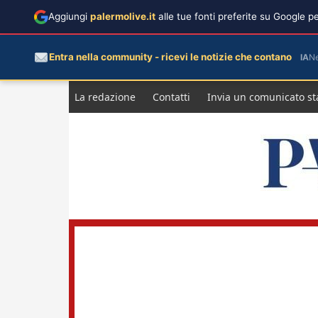
Aggiungi
palermolive.it
alle tue fonti preferite su Google 
Entra nella community - ricevi le notizie che contano
IA
N
Salta
La redazione
Contatti
Invia un comunicato s
al
contenuto