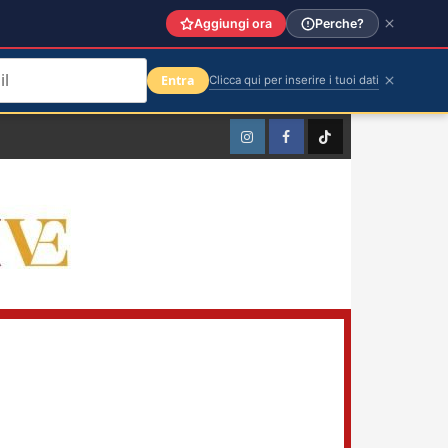
Aggiungi ora
Perche?
Entra
Clicca qui per inserire i tuoi dati
Instagram
Facebook
TikTok