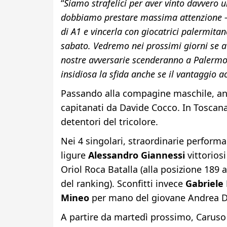
“
Siamo strafelici per aver vinto davvero 
dobbiamo prestare massima attenzione – 
di A1 e vincerla con giocatrici palermitan
sabato. Vedremo nei prossimi giorni se av
nostre avversarie scenderanno a Palermo 
insidiosa la sfida anche se il vantaggio ac
Passando alla compagine maschile, anco
capitanati da Davide Cocco. In Toscana,
detentori del tricolore.
Nei 4 singolari, straordinarie perform
ligure
Alessandro Giannessi
vittorios
Oriol Roca Batalla (alla posizione 189 
del ranking). Sconfitti invece
Gabriele 
Mineo
per mano del giovane Andrea D
A partire da martedì prossimo, Caruso e