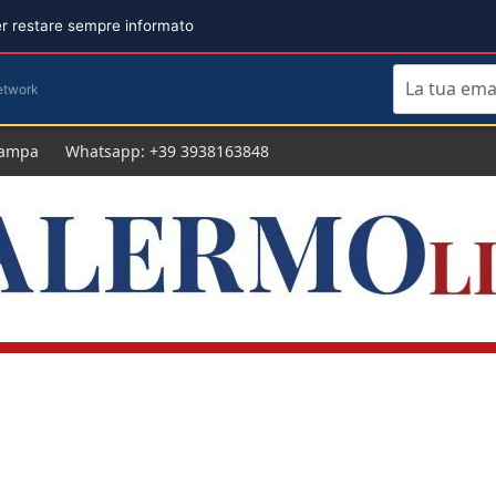
per restare sempre informato
etwork
tampa
Whatsapp: +39 3938163848