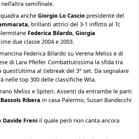
nell’altra semifinale.
 squadra anche
Giorgio Lo Cascio
presidente del
Cammarata,
brillanti attrici del 3-1 inflitto al Tc
palermitane
Federica Bilardo,
Giorgia
ltime due classe 2004 e 2003.
la mancina Federica Bilardo su Verena Meliss e di
se di Lara Pfeifer. Combattutissima la sfida tra
a quest’ultima al tiebreak del 3° set. Da segnalare
nelle top 300 delle classifiche Wta.
no Meliss e Spiteri. Assenti da entrambe le parti
Bassols Ribera
in casa Palermo, Susan Bandecchi
no
Davide Freni
il quale però non canta ancora