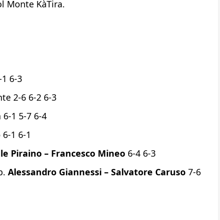
ol Monte KàTira.
-1 6-3
te 2-6 6-2 6-3
 6-1 5-7 6-4
o
6-1 6-1
le Piraino – Francesco Mineo
6-4 6-3
b.
Alessandro Giannessi – Salvatore Caruso
7-6