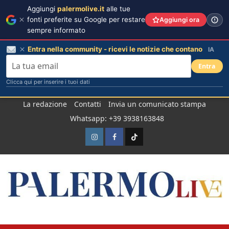
Aggiungi
palermolive.it
alle tue
fonti preferite su Google per restare
Aggiungi ora
sempre informato
Entra nella community - ricevi le notizie che contano
IA
Entra
Clicca qui per inserire i tuoi dati
Salta
La redazione
Contatti
Invia un comunicato stampa
al
Whatsapp: +39 3938163848
contenuto
Instagram
Facebook
TikTok