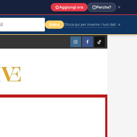
Aggiungi ora
Perche?
Entra
Clicca qui per inserire i tuoi dati
Instagram
Facebook
TikTok