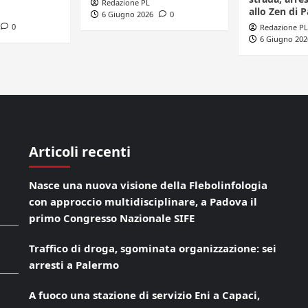
Redazione PL
allo Zen di 
6 Giugno 2026
0
0
Redazione PL
6 Giugno 202
Articoli recenti
Nasce una nuova visione della Flebolinfologia
con approccio multidisciplinare, a Padova il
primo Congresso Nazionale SIFE
Traffico di droga, sgominata organizzazione: sei
arresti a Palermo
A fuoco una stazione di servizio Eni a Capaci,