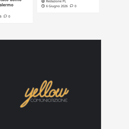
Redazione PL
Palermo
6 Giugno 2026
0
6
0