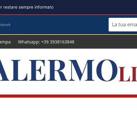
per restare sempre informato
etwork
tampa
Whatsapp: +39 3938163848