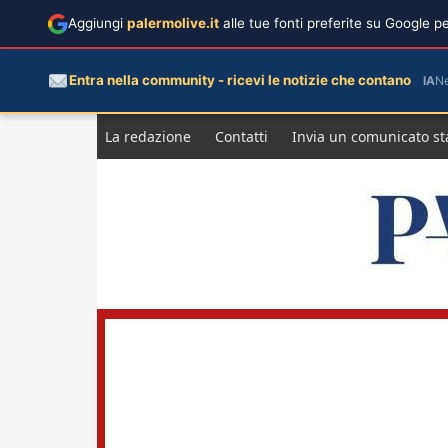
Aggiungi
palermolive.it
alle tue fonti preferite su Google 
Entra nella community - ricevi le notizie che contano
IA
N
Salta
La redazione
Contatti
Invia un comunicato s
al
contenuto