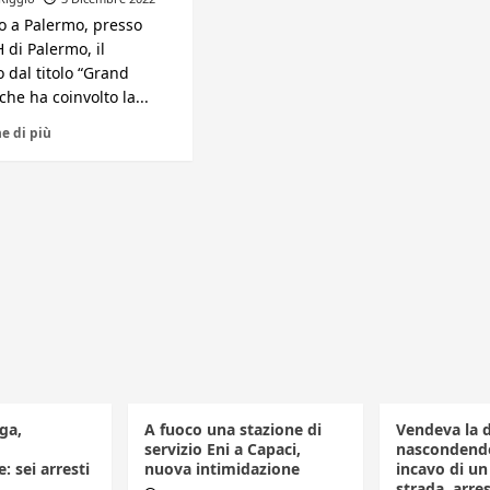
to a Palermo, presso
H di Palermo, il
 dal titolo “Grand
he ha coinvolto la...
e di più
ga,
A fuoco una stazione di
Vendeva la 
servizio Eni a Capaci,
nascondendo
: sei arresti
nuova intimidazione
incavo di u
strada, arr