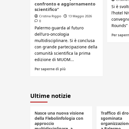
confronto e aggiornamento
Si è svol
scientifico”
l’hotel N
Cristina Riggio
13 Maggio 2026
convegno
0
Rounds” c
Palermo guarda al futuro
dell’uro-oncologia
Per sapern
multidisciplinare. Si è conclusa
con grande partecipazione della
comunità scientifica la prima
edizione di MUOM...
Per saperne di più
Ultime notizie
Nasce una nuova visione
Traffico di dro
della Flebolinfologia con
sgominata
approccio
organizzazione
multidisciplinare, a
a Palermo