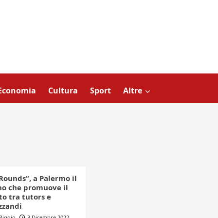
Economia
Cultura
Sport
Altre
Rounds”, a Palermo il
o che promuove il
o tra tutors e
zzandi
 Riggio
3 Dicembre 2022