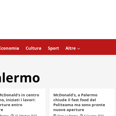
Economia
Cultura
Sport
Altre
alermo
cDonald’s in centro
McDonald’s, a Palermo
o, iniziati i lavori:
chiude il fast food del
rture entro
Politeama ma sono pronte
re
nuove aperture
 Pipero
31 Ottobre 2023
Elian Lo Pipero
6 Giugno 2023