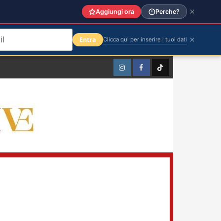
Aggiungi ora
Perche?
Entra
Clicca qui per inserire i tuoi dati
Instagram
Facebook
TikTok