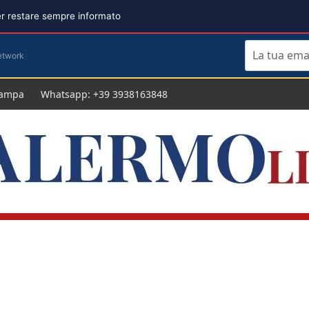
per restare sempre informato
etwork
tampa
Whatsapp: +39 3938163848