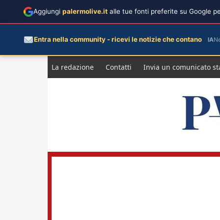
Aggiungi
palermolive.it
alle tue fonti preferite su Google 
Entra nella community - ricevi le notizie che contano
IA
N
Salta
La redazione
Contatti
Invia un comunicato s
al
contenuto