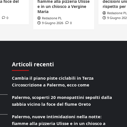
a foce del
fiamme alla pizzeria Ulisse
decisioni uni
e in un chiosco a Vergine
rispetto per 
Maria
Redazione PL
0
9 Giugno 202
Redazione PL
9 Giugno 2026
0
Articoli recenti
Cambia il piano piste ciclabili in Terza
Circoscrizione a Palermo, ecco come
Palermo, scoperti 20 monopattini sepolti dalla
sabbia vicino la foce del fiume Oreto
Palermo, nuove intimidazioni nella notte:
fiamme alla pizzeria Ulisse e in un chiosco a