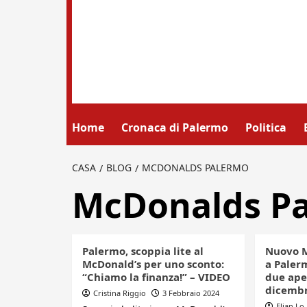
Home
Cronaca di Palermo
Politica
CASA
BLOG
MCDONALDS PALERMO
McDonalds P
Palermo, scoppia lite al
Nuovo M
McDonald’s per uno sconto:
a Palerm
“Chiamo la finanza!” – VIDEO
due ape
dicemb
Cristina Riggio
3 Febbraio 2024
Elian Lo