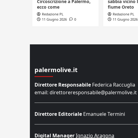
Circoscrizione a Palermo,
sabbia vicino l
ecco come
fiume Oreto
Redazione PL
Redazione PL
11 Giugno 2026
0
11 Giugno 2026
palermolive.it
Direttore Responsabile
Federica Raccuglia
email: direttoreresponsabile@palermolive.it
Direttore Editoriale
Emanuele Termini
Digital Manager
Ignazio Aragona