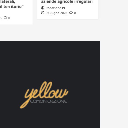
laterali,
aziende agricole irregolari
il territorio”
Redazione PL
9 Giugno 2026
0
6
0