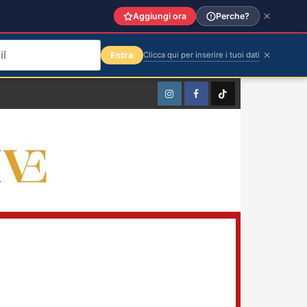
Aggiungi ora
Perche?
Entra
Clicca qui per inserire i tuoi dati
Instagram
Facebook
TikTok