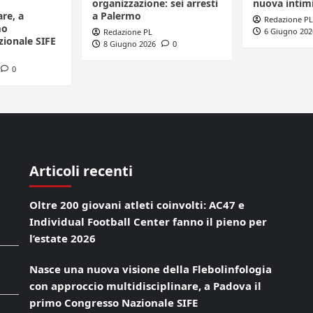
organizzazione: sei arresti
nuova intim
are, a
a Palermo
Redazione PL
mo
6 Giugno 202
Redazione PL
ionale SIFE
8 Giugno 2026
0
0
Articoli recenti
Oltre 200 giovani atleti coinvolti: AC47 e
Individual Football Center fanno il pieno per
l’estate 2026
Nasce una nuova visione della Flebolinfologia
con approccio multidisciplinare, a Padova il
primo Congresso Nazionale SIFE