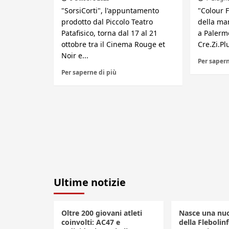
"SorsiCorti", l'appuntamento
"Colour F
prodotto dal Piccolo Teatro
della man
Patafisico, torna dal 17 al 21
a Palermo
ottobre tra il Cinema Rouge et
Cre.Zi.Plu
Noir e...
Per sapern
Per saperne di più
Ultime notizie
Oltre 200 giovani atleti
Nasce una nuo
coinvolti: AC47 e
della Flebolin