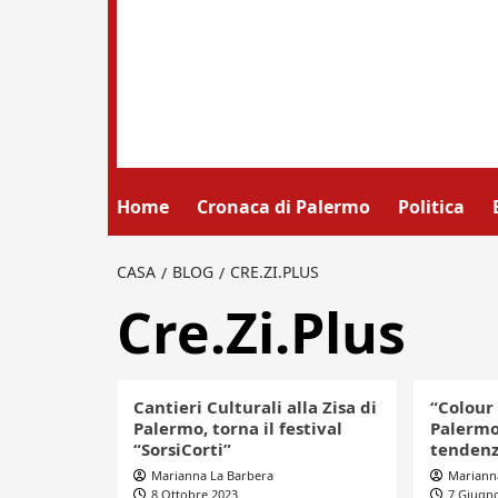
Home
Cronaca di Palermo
Politica
CASA
BLOG
CRE.ZI.PLUS
Cre.Zi.Plus
Cantieri Culturali alla Zisa di
“Colour 
Palermo, torna il festival
Palermo
“SorsiCorti”
tendenz
Marianna La Barbera
Mariann
8 Ottobre 2023
7 Giugn