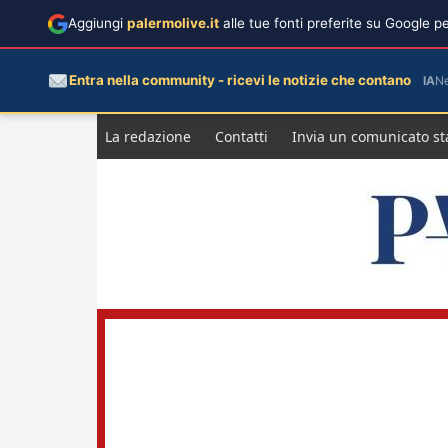
Aggiungi
palermolive.it
alle tue fonti preferite su Google 
Entra nella community - ricevi le notizie che contano
IA
N
Salta
La redazione
Contatti
Invia un comunicato s
al
contenuto