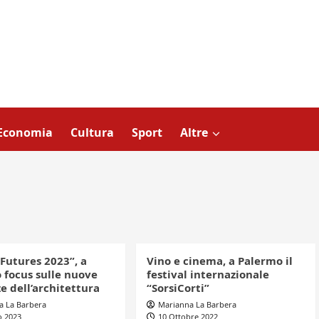
Economia
Cultura
Sport
Altre
Futures 2023”, a
Vino e cinema, a Palermo il
 focus sulle nuove
festival internazionale
e dell’architettura
“SorsiCorti”
a La Barbera
Marianna La Barbera
o 2023
10 Ottobre 2022