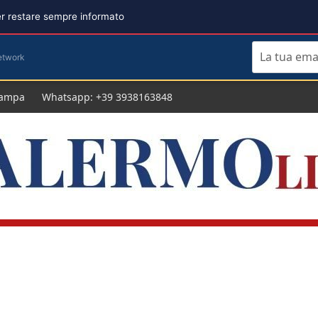
per restare sempre informato
etwork
tampa
Whatsapp: +39 3938163848