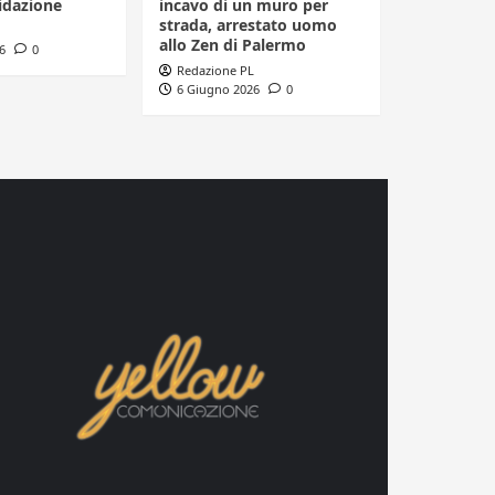
idazione
incavo di un muro per
strada, arrestato uomo
allo Zen di Palermo
6
0
Redazione PL
6 Giugno 2026
0