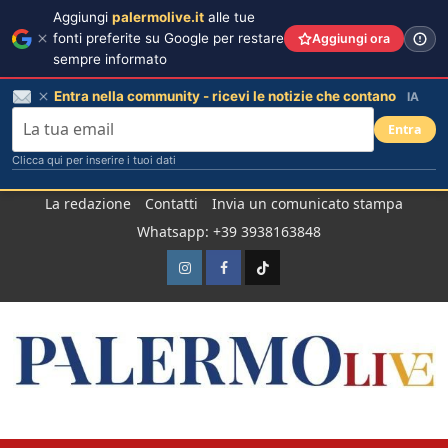
Aggiungi
palermolive.it
alle tue
fonti preferite su Google per restare
Aggiungi ora
sempre informato
Entra nella community - ricevi le notizie che contano
IA
Entra
Clicca qui per inserire i tuoi dati
Salta
La redazione
Contatti
Invia un comunicato stampa
al
Whatsapp: +39 3938163848
contenuto
Instagram
Facebook
TikTok