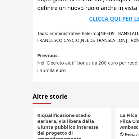
definire un nuovo ruolo anche in vista
CLICCA QUI PER L
Tags:
amministrative Palermo
[NEEDS TRANSLATI
FRANCESCO CASCIO
[NEEDS TRANSLATION] ,
Rob
Post
Previous:
Nel “Decreto aiuti” bonus da 200 euro per reddit
navigation
i 35mila euro
Altre storie
Riqualificazione stadio
La Filca
Barbera, via libera dalla
Filca Cis
Giunta pubblico interesse
Ambascia
del progetto di
Redazio
ammodernamento