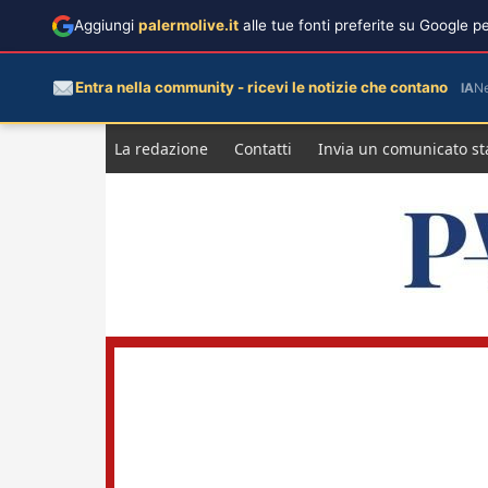
Aggiungi
palermolive.it
alle tue fonti preferite su Google 
Entra nella community - ricevi le notizie che contano
IA
N
Salta
La redazione
Contatti
Invia un comunicato s
al
contenuto