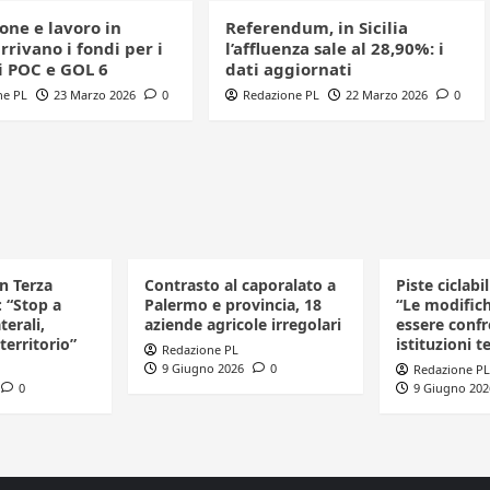
one e lavoro in
Referendum, in Sicilia
arrivano i fondi per i
l’affluenza sale al 28,90%: i
i POC e GOL 6
dati aggiornati
ne PL
23 Marzo 2026
0
Redazione PL
22 Marzo 2026
0
in Terza
Contrasto al caporalato a
Piste ciclabi
: “Stop a
Palermo e provincia, 18
“Le modific
terali,
aziende agricole irregolari
essere confr
 territorio”
istituzioni te
Redazione PL
9 Giugno 2026
0
Redazione PL
0
9 Giugno 202