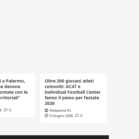
li a Palermo,
Oltre 200 giovani atleti
he devono
coinvolti: AC47 e
ontate con le
Individual Football Center
rritoriali”
fanno il pieno per l’estate
2026
6
0
Redazione PL
9 Giugno 2026
0