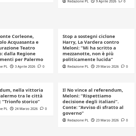
Redazione PL
9 Aprile 2026
0
ponte Corleone,
Stop a sostegni ciclone
iolo Acquasanta e
Harry, La Vardera contro
turazione Teatro
Meloni: “Mi ha scritto a
: dalla Regione
mezzanotte, non è più
amenti per Palermo
politicamente lucida”
ne PL
3 Aprile 2026
0
Redazione PL
29 Marzo 2026
0
dum, nella vittoria
Il No vince al referendum,
alermo tra le città
Meloni: “Rispettiamo
 “Trionfo storico”
decisione degli italiani”.
Conte: “Avviso di sfratto al
ne PL
24 Marzo 2026
0
governo”
Redazione PL
23 Marzo 2026
0