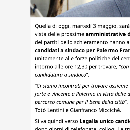
Quella di oggi, martedì 3 maggio, sarà
vista delle prossime
amministrative d
dei partiti dello schieramento hanno 
candidati a sindaco per Palermo Fran
unitamente alle forze politiche del cen
intorno alle ore 12,30 per trovare, “
con 
candidatura a sindaco
“.
“
Ci siamo incontrati per trovare assieme 
forte e vincente a Palermo in vista dell
percorso comune per il bene della città
“,
Totò Lentini e Gianfranco Miccichè.
Si va quindi verso
Lagalla unico candi
dopo giorni di telefonate, colloqui e tr