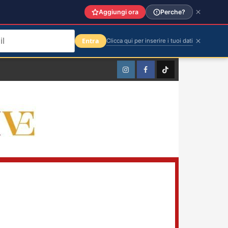
Aggiungi ora
Perche?
Entra
Clicca qui per inserire i tuoi dati
Instagram
Facebook
TikTok