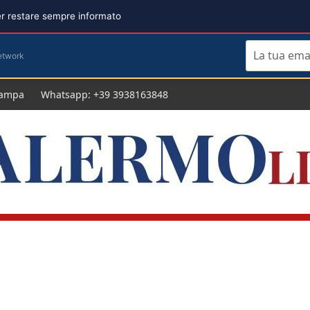
per restare sempre informato
etwork
tampa
Whatsapp: +39 3938163848