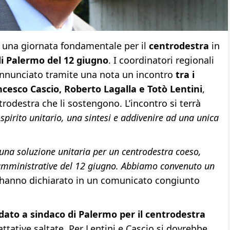
 una giornata fondamentale per il
centrodestra
in
i Palermo del 12 giugno
. I coordinatori regionali
annunciato tramite una nota un incontro
tra i
cesco Cascio, Roberto Lagalla e Totò Lentini
,
trodestra che li sostengono. L’incontro si terrà
spirito unitario, una sintesi e addivenire ad una unica
una soluzione unitaria per un centrodestra coeso,
e amministrative del 12 giugno. Abbiamo convenuto un
 hanno dichiarato in un comunicato congiunto
dato a sindaco di Palermo per il centrodestra
attative saltate. Per Lentini e Cascio si dovrebbe