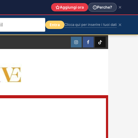
Aggiungi ora
Perche?
Entra
Clicca qui per inserire i tuoi dati
Instagram
Facebook
TikTok