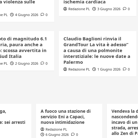
a violenza sulle
ischemia cardiaca
Redazione PL
3 Giugno 2026
0
ne PL
4 Giugno 2026
0
to di magnitudo 6.1
Claudio Baglioni rinvia il
bria, paura anche a
GrandTour La vita è adesso”
 scossa avvertita in
a causa di una polmonite
 Sud Italia
interstiziale: le nuove date a
Palermo
ne PL
2 Giugno 2026
0
Redazione PL
1 Giugno 2026
0
ga,
A fuoco una stazione di
Vendeva la 
servizio Eni a Capaci,
nascondendo
: sei arresti
nuova intimidazione
incavo di u
strada, arr
Redazione PL
allo Zen di 
6 Giugno 2026
0