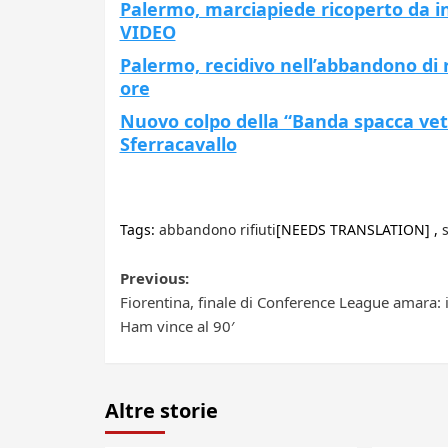
Palermo, marciapiede ricoperto da ing
VIDEO
Palermo, recidivo nell’abbandono di r
ore
Nuovo colpo della “Banda spacca vet
Sferracavallo
Tags:
abbandono rifiuti
[NEEDS TRANSLATION] ,
Post
Previous:
Fiorentina, finale di Conference League amara: 
navigation
Ham vince al 90′
Altre storie