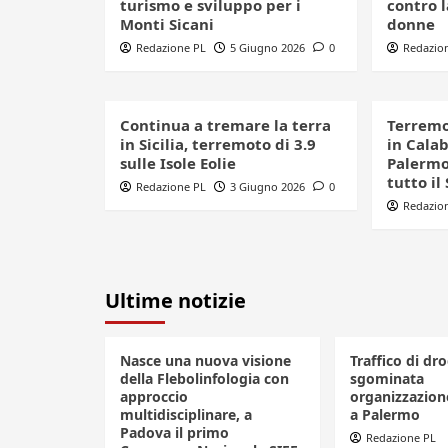
turismo e sviluppo per i
contro l
Monti Sicani
donne
Redazione PL
5 Giugno 2026
0
Redazio
Continua a tremare la terra
Terremo
in Sicilia, terremoto di 3.9
in Cala
sulle Isole Eolie
Palermo:
tutto il
Redazione PL
3 Giugno 2026
0
Redazio
Ultime notizie
Nasce una nuova visione
Traffico di dro
della Flebolinfologia con
sgominata
approccio
organizzazione
multidisciplinare, a
a Palermo
Padova il primo
Redazione PL