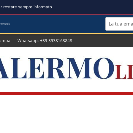
per restare sempre informato
etwork
tampa
Whatsapp: +39 3938163848