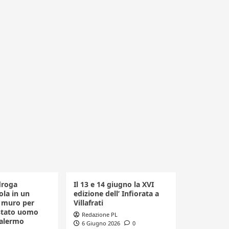
droga
Il 13 e 14 giugno la XVI
la in un
edizione dell’ Infiorata a
n muro per
Villafrati
estato uomo
Redazione PL
Palermo
6 Giugno 2026
0