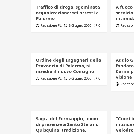
Traffico di droga, sgominata
A fuoco 
organizzazione: sei arresti a
servizio
Palermo
intimid
Redazione PL
8 Giugno 2026
0
Redazio
Ordine degli Ingegneri della
Addio G
Provoncia di Palermo, si
fondator
insedia il nuovo Consiglio
Carini 
visione
Redazione PL
5 Giugno 2026
0
Redazio
Sagra del Formaggio, boom
“Cuori i
di presenze a Santo Stefano
musica 
Quisquina: tradizione,
Velodro