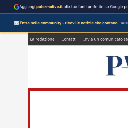
Aggiungi
palermolive.it
alle tue fonti preferite su Google 
Entra nella community - ricevi le notizie che contano
IA
N
Salta
La redazione
Contatti
Invia un comunicato s
al
contenuto