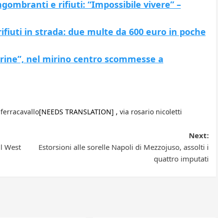
ombranti e rifiuti: “Impossibile vivere” –
ifiuti in strada: due multe da 600 euro in poche
rine”, nel mirino centro scommesse a
sferracavallo
[NEEDS TRANSLATION] ,
via rosario nicoletti
Next:
il West
Estorsioni alle sorelle Napoli di Mezzojuso, assolti i
quattro imputati