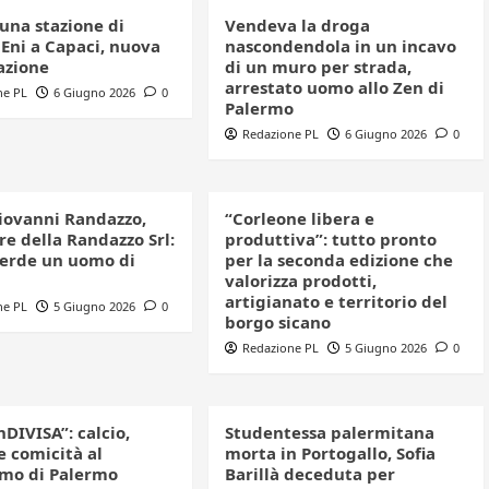
una stazione di
Vendeva la droga
 Eni a Capaci, nuova
nascondendola in un incavo
azione
di un muro per strada,
arrestato uomo allo Zen di
ne PL
6 Giugno 2026
0
Palermo
Redazione PL
6 Giugno 2026
0
iovanni Randazzo,
“Corleone libera e
e della Randazzo Srl:
produttiva”: tutto pronto
perde un uomo di
per la seconda edizione che
valorizza prodotti,
artigianato e territorio del
ne PL
5 Giugno 2026
0
borgo sicano
Redazione PL
5 Giugno 2026
0
nDIVISA”: calcio,
Studentessa palermitana
e comicità al
morta in Portogallo, Sofia
mo di Palermo
Barillà deceduta per