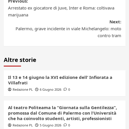
Post
Previous:
Arrestato ex giocatore di Juve, Inter e Roma: coltivava
navigation
marijuana
Next:
Palermo, grave incidente in viale Michelangelo: moto
contro tram
Altre storie
Il 13 e 14 giugno la XVI edizione dell’ Infiorata a
Villafrati
Redazione PL
6 Giugno 2026
0
Al teatro Politeama la “Giornata sulla Gentilezza”,
promossa dal Comune di Palermo con l’Università
che ha coinvolto studenti, artisti, professionisti
Redazione PL
5 Giugno 2026
0