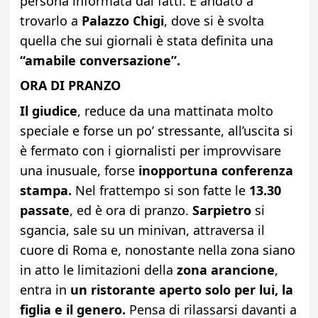
persona informata dai fatti. È andato a
trovarlo a
Palazzo Chigi
, dove si è svolta
quella che sui giornali è stata definita una
“amabile conversazione”.
ORA DI PRANZO
Il giudice
, reduce da una mattinata molto
speciale e forse un po’ stressante, all’uscita si
è fermato con i giornalisti per improvvisare
una inusuale, forse
inopportuna conferenza
stampa.
Nel frattempo si son fatte le
13.30
passate
, ed è ora di pranzo.
Sarpietro
si
sgancia, sale su un minivan, attraversa il
cuore di Roma e, nonostante nella zona siano
in atto le limitazioni della
zona arancione
,
entra in
un ristorante aperto solo per lui, la
figlia e il genero.
Pensa di rilassarsi davanti a