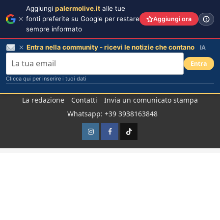
Aggiungi
palermolive.it
alle tue
fonti preferite su Google per restare
Aggiungi ora
sempre informato
Entra nella community - ricevi le notizie che contano
IA
Entra
Clicca qui per inserire i tuoi dati
Salta
La redazione
Contatti
Invia un comunicato stampa
al
Whatsapp: +39 3938163848
contenuto
Instagram
Facebook
TikTok