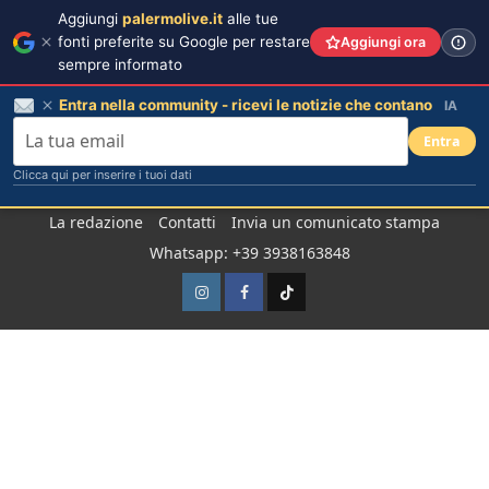
Aggiungi
palermolive.it
alle tue
fonti preferite su Google per restare
Aggiungi ora
sempre informato
Entra nella community - ricevi le notizie che contano
IA
Entra
Clicca qui per inserire i tuoi dati
Salta
La redazione
Contatti
Invia un comunicato stampa
al
Whatsapp: +39 3938163848
contenuto
Instagram
Facebook
TikTok