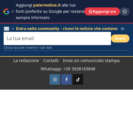
Aggiungi
palermolive.it
alle tue
fonti preferite su Google per restare
Aggiungi ora
sempre informato
Entra nella community - ricevi le notizie che contano
IA
Entra
Clicca qui per inserire i tuoi dati
Salta
La redazione
Contatti
Invia un comunicato stampa
al
Whatsapp: +39 3938163848
contenuto
Instagram
Facebook
TikTok