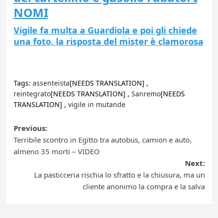
NOMI
Vigile fa multa a Guardiola e poi gli chiede
una foto, la risposta del mister è clamorosa
Tags:
assenteista
[NEEDS TRANSLATION] ,
reintegrato
[NEEDS TRANSLATION] ,
Sanremo
[NEEDS
TRANSLATION] ,
vigile in mutande
Post
Previous:
Terribile scontro in Egitto tra autobus, camion e auto,
navigation
almeno 35 morti – VIDEO
Next:
La pasticceria rischia lo sfratto e la chiusura, ma un
cliente anonimo la compra e la salva