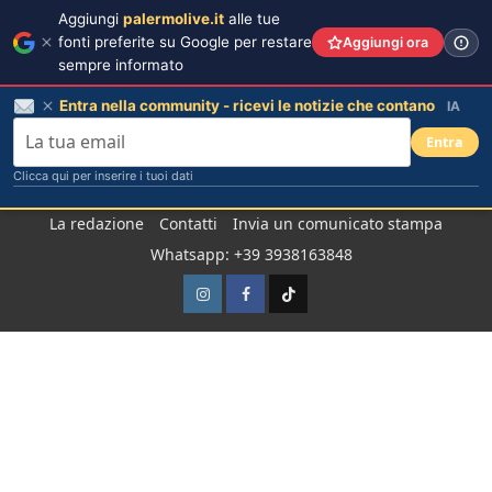
Aggiungi
palermolive.it
alle tue
fonti preferite su Google per restare
Aggiungi ora
sempre informato
Entra nella community - ricevi le notizie che contano
IA
Entra
Clicca qui per inserire i tuoi dati
Salta
La redazione
Contatti
Invia un comunicato stampa
al
Whatsapp: +39 3938163848
contenuto
Instagram
Facebook
TikTok