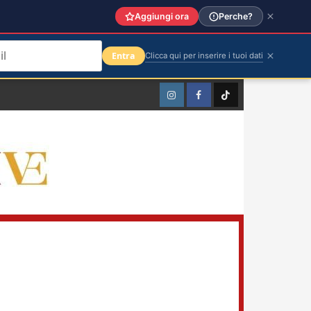
Aggiungi ora
Perche?
Entra
Clicca qui per inserire i tuoi dati
Instagram
Facebook
TikTok