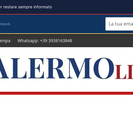
per restare sempre informato
etwork
tampa
Whatsapp: +39 3938163848