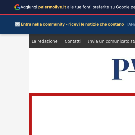
Aggiungi
palermolive.it
alle tue fonti preferite su Google 
Entra nella community - ricevi le notizie che contano
IA
N
Salta
La redazione
Contatti
Invia un comunicato s
al
contenuto