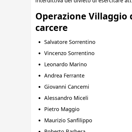
interdittiva del divieto di esercitare at
Operazione Villaggio di
carcere
Salvatore Sorrentino
Vincenzo Sorrentino
Leonardo Marino
Andrea Ferrante
Giovanni Cancemi
Alessandro Miceli
Pietro Maggio
Maurizio Sanfilippo
Roberto Barbera