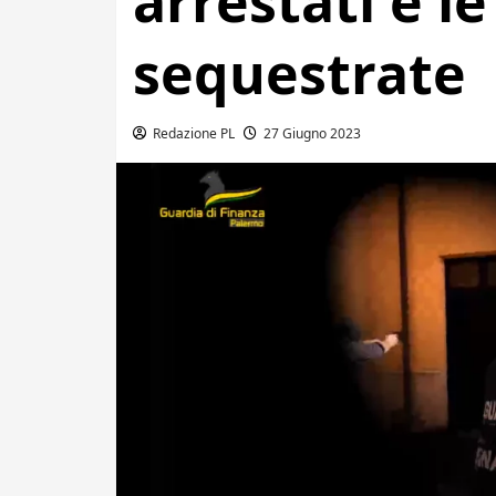
arrestati e le
sequestrate
Redazione PL
27 Giugno 2023