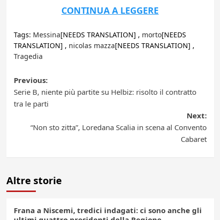
CONTINUA A LEGGERE
Tags:
Messina
[NEEDS TRANSLATION] ,
morto
[NEEDS
TRANSLATION] ,
nicolas mazza
[NEEDS TRANSLATION] ,
Tragedia
Post
Previous:
Serie B, niente più partite su Helbiz: risolto il contratto
navigation
tra le parti
Next:
“Non sto zitta”, Loredana Scalia in scena al Convento
Cabaret
Altre storie
Frana a Niscemi, tredici indagati: ci sono anche gli
ultimi quattro presidenti della Regione