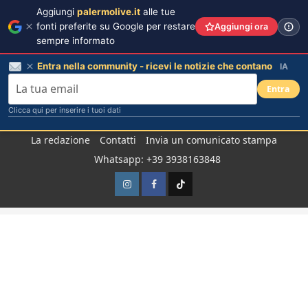
Aggiungi
palermolive.it
alle tue
fonti preferite su Google per restare
Aggiungi ora
sempre informato
Entra nella community - ricevi le notizie che contano
IA
Entra
Clicca qui per inserire i tuoi dati
Salta
La redazione
Contatti
Invia un comunicato stampa
al
Whatsapp: +39 3938163848
contenuto
Instagram
Facebook
TikTok