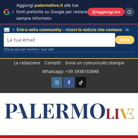
Aggiungi
palermolive.it
alle tue
fonti preferite su Google per restare
Aggiungi ora
sempre informato
Entra nella community - ricevi le notizie che contano
IA
Entra
Clicca qui per inserire i tuoi dati
Salta
La redazione
Contatti
Invia un comunicato stampa
al
Whatsapp: +39 3938163848
contenuto
Instagram
Facebook
TikTok