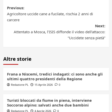
Post
Previous:
Agricoltore uccide cane a fucilate, rischia 2 anni di
navigation
carcere
Next:
Attentato a Mosca, l’ISIS diffonde il video dell’attacco:
“Uccidete senza pietà”
Altre storie
Frana a Niscemi, tredici indagati: ci sono anche gli
ultimi quattro presidenti della Regione
Redazione PL
15 Aprile 2026
0
Turisti bloccati da fiume in piena, interviene
Soccorso alpino: salvati anche due bambini
Redazione PL
4 Aprile 2026
0