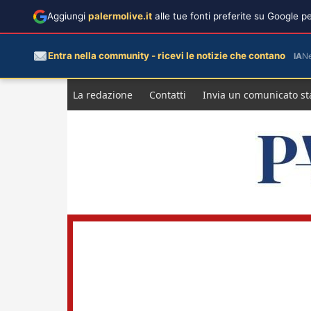
Aggiungi
palermolive.it
alle tue fonti preferite su Google 
Entra nella community - ricevi le notizie che contano
IA
N
Salta
La redazione
Contatti
Invia un comunicato s
al
contenuto