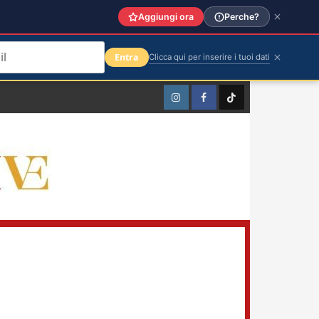
Aggiungi ora
Perche?
Entra
Clicca qui per inserire i tuoi dati
Instagram
Facebook
TikTok