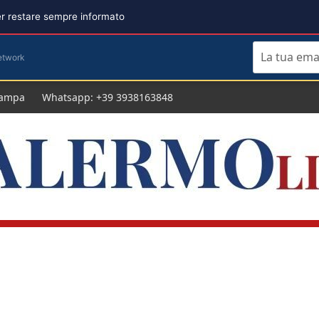
per restare sempre informato
etwork
tampa
Whatsapp: +39 3938163848