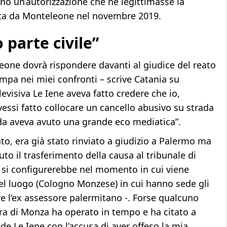
 no un’autorizzazione che ne legittimasse la
ata da Monteleone nel novembre 2019.
 parte civile”
eone dovrà rispondere davanti al giudice del reato
pa nei miei confronti – scrive Catania su
evisiva Le Iene aveva fatto credere che io,
vessi fatto collocare un cancello abusivo su strada
enda aveva avuto una grande eco mediatica”.
eato, era già stato rinviato a giudizio a Palermo ma
to il trasferimento della causa al tribunale di
o si configurerebbe nel momento in cui viene
nel luogo (Cologno Monzese) in cui hanno sede gli
e l’ex assessore palermitano -. Forse qualcuno
ra di Monza ha operato in tempo e ha citato a
o de Le Iene con l’accusa di aver offeso la mia