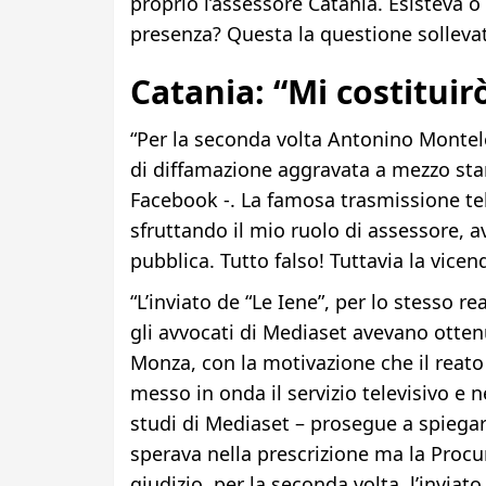
proprio l’assessore Catania. Esisteva o
presenza? Questa la questione sollev
Catania: “Mi costituirò
“Per la seconda volta Antonino Montel
di diffamazione aggravata a mezzo stam
Facebook -. La famosa trasmissione tel
sfruttando il mio ruolo di assessore, a
pubblica. Tutto falso! Tuttavia la vic
“L’inviato de “Le Iene”, per lo stesso r
gli avvocati di Mediaset avevano ottenu
Monza, con la motivazione che il reat
messo in onda il servizio televisivo e 
studi di Mediaset – prosegue a spiegar
sperava nella prescrizione ma la Procu
giudizio, per la seconda volta, l’inviat