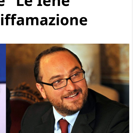
e “Le Iene”
diffamazione