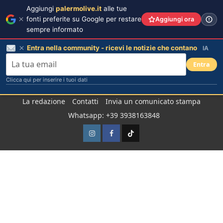
Aggiungi
palermolive.it
alle tue
fonti preferite su Google per restare
Aggiungi ora
sempre informato
Entra nella community - ricevi le notizie che contano
IA
Entra
Clicca qui per inserire i tuoi dati
Salta
La redazione
Contatti
Invia un comunicato stampa
al
Whatsapp: +39 3938163848
contenuto
Instagram
Facebook
TikTok