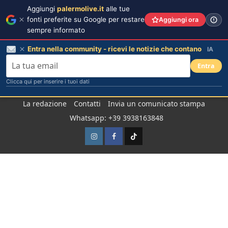
Aggiungi
palermolive.it
alle tue
fonti preferite su Google per restare
Aggiungi ora
sempre informato
Entra nella community - ricevi le notizie che contano
IA
Entra
Clicca qui per inserire i tuoi dati
Salta
La redazione
Contatti
Invia un comunicato stampa
al
Whatsapp: +39 3938163848
contenuto
Instagram
Facebook
TikTok