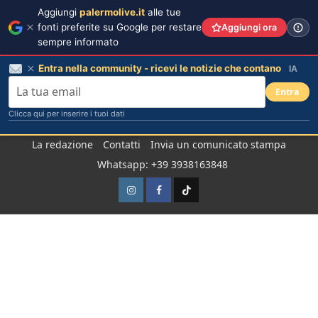
Aggiungi
palermolive.it
alle tue
fonti preferite su Google per restare
Aggiungi ora
sempre informato
Entra nella community - ricevi le notizie che contano
IA
Entra
Clicca qui per inserire i tuoi dati
Salta
La redazione
Contatti
Invia un comunicato stampa
al
Whatsapp: +39 3938163848
contenuto
Instagram
Facebook
TikTok