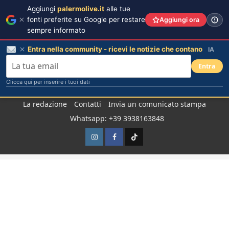
Aggiungi
palermolive.it
alle tue
fonti preferite su Google per restare
Aggiungi ora
sempre informato
Entra nella community - ricevi le notizie che contano
IA
Entra
Clicca qui per inserire i tuoi dati
Salta
La redazione
Contatti
Invia un comunicato stampa
al
Whatsapp: +39 3938163848
contenuto
Instagram
Facebook
TikTok