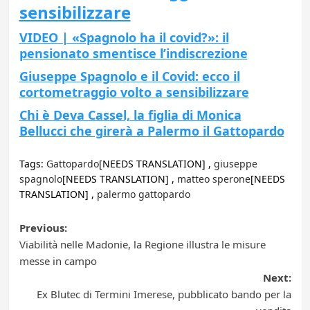
sensibilizzare
VIDEO | «Spagnolo ha il covid?»: il
pensionato smentisce l’indiscrezione
Giuseppe Spagnolo e il Covid: ecco il
cortometraggio volto a sensibilizzare
Chi è Deva Cassel, la figlia di Monica
Bellucci che girerà a Palermo il Gattopardo
Tags:
Gattopardo
[NEEDS TRANSLATION] ,
giuseppe
spagnolo
[NEEDS TRANSLATION] ,
matteo sperone
[NEEDS
TRANSLATION] ,
palermo gattopardo
Post
Previous:
Viabilità nelle Madonie, la Regione illustra le misure
navigation
messe in campo
Next:
Ex Blutec di Termini Imerese, pubblicato bando per la