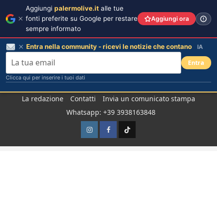
Aggiungi
palermolive.it
alle tue
fonti preferite su Google per restare
Aggiungi ora
sempre informato
Entra nella community - ricevi le notizie che contano
IA
Entra
Clicca qui per inserire i tuoi dati
Salta
La redazione
Contatti
Invia un comunicato stampa
al
Whatsapp: +39 3938163848
contenuto
Instagram
Facebook
TikTok