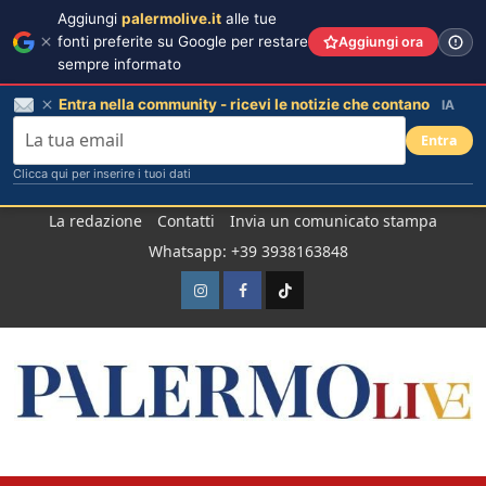
Aggiungi
palermolive.it
alle tue
fonti preferite su Google per restare
Aggiungi ora
sempre informato
Entra nella community - ricevi le notizie che contano
IA
Entra
Clicca qui per inserire i tuoi dati
Salta
La redazione
Contatti
Invia un comunicato stampa
al
Whatsapp: +39 3938163848
contenuto
Instagram
Facebook
TikTok