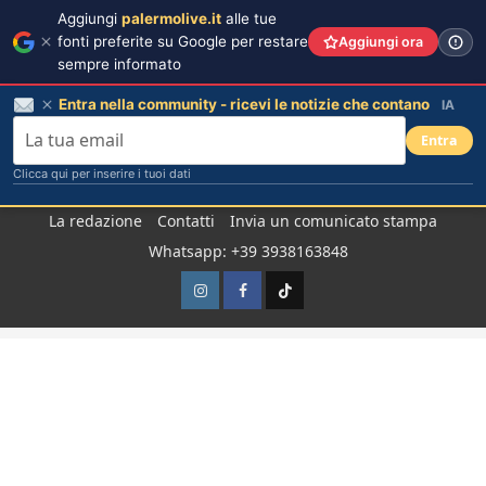
Aggiungi
palermolive.it
alle tue
fonti preferite su Google per restare
Aggiungi ora
sempre informato
Entra nella community - ricevi le notizie che contano
IA
Entra
Clicca qui per inserire i tuoi dati
Salta
La redazione
Contatti
Invia un comunicato stampa
al
Whatsapp: +39 3938163848
contenuto
Instagram
Facebook
TikTok