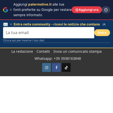
Aggiungi
palermolive.it
alle tue
fonti preferite su Google per restare
Aggiungi ora
sempre informato
Entra nella community - ricevi le notizie che contano
IA
Entra
Clicca qui per inserire i tuoi dati
Salta
La redazione
Contatti
Invia un comunicato stampa
al
Whatsapp: +39 3938163848
contenuto
Instagram
Facebook
TikTok